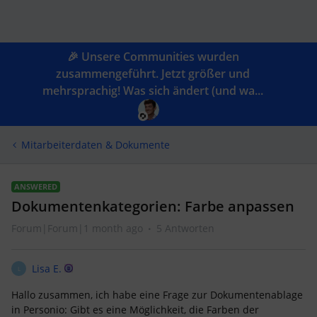
🎉 Unsere Communities wurden
zusammengeführt. Jetzt größer und
mehrsprachig! Was sich ändert (und wa...
Mitarbeiterdaten & Dokumente
ANSWERED
Dokumentenkategorien: Farbe anpassen
Forum|Forum|1 month ago
5 Antworten
Lisa E.
L
Hallo zusammen, ich habe eine Frage zur Dokumentenablage
in Personio: Gibt es eine Möglichkeit, die Farben der