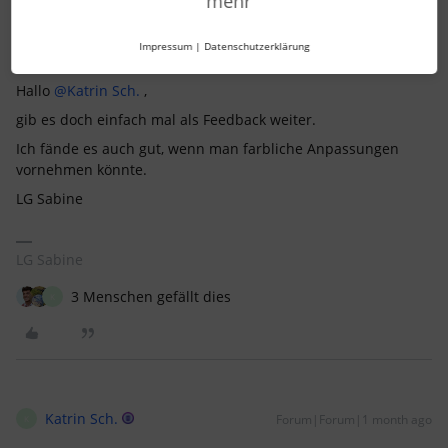
mehr
Impressum
|
Datenschutzerklärung
BineFu
Forum|Forum|1 month ago
Hallo ​
@Katrin Sch.
,
gib es doch einfach mal als Feedback weiter.
Ich fände es auch gut, wenn man farbliche Anpassungen
vornehmen könnte.
LG Sabine
LG Sabine
3 Menschen gefällt dies
K
Katrin Sch.
Forum|Forum|1 month ago
K