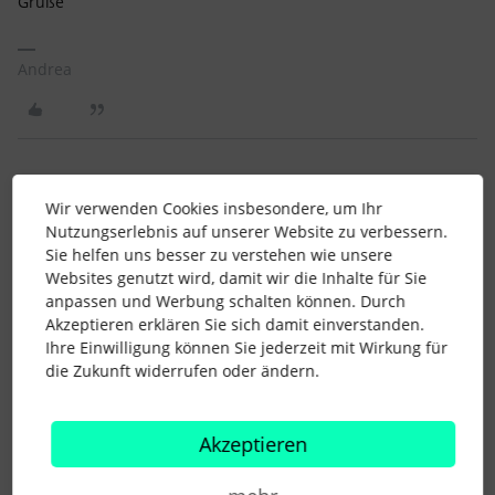
Grüße
Andrea
Katrin Sch.
Forum|Forum|1 month ago
K
Wir verwenden Cookies insbesondere, um Ihr
Nutzungserlebnis auf unserer Website zu verbessern.
Als wir Anfang 2026 Personio eingerichtet haben, konnten wir
Sie helfen uns besser zu verstehen wie unsere
den Dokumenten-Kategorien Farben zuweisen. Seit einiger
Websites genutzt wird, damit wir die Inhalte für Sie
Zeit geht das nicht mehr, was dazu führt, dass alle neu
anpassen und Werbung schalten können. Durch
angelegten Kategorien dieselbe Farbe automatisch
Akzeptieren erklären Sie sich damit einverstanden.
zugewiesen bekommen und eine visuelle Unterscheidung
Ihre Einwilligung können Sie jederzeit mit Wirkung für
kaum möglich ist. Schrecklich!
die Zukunft widerrufen oder ändern.
1 Personen gefällt dies
P
Akzeptieren