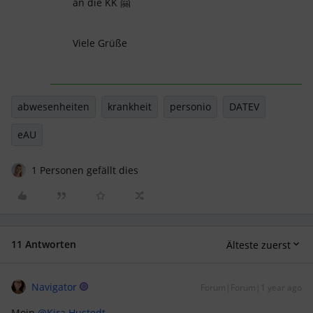
an die KK 🤗
Viele Grüße
abwesenheiten
krankheit
personio
DATEV
eAU
1 Personen gefällt dies
11 Antworten
Älteste zuerst
Navigator
Forum|Forum|1 year ago
Moin
@Kira Hustedt