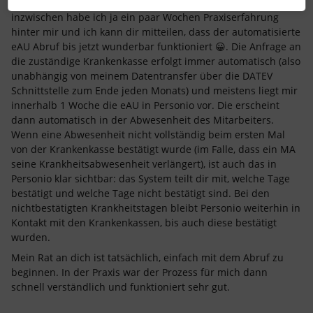
inzwischen habe ich ja ein paar Wochen Praxiserfahrung
hinter mir und ich kann dir mitteilen, dass der automatisierte
eAU Abruf bis jetzt wunderbar funktioniert 😀. Die Anfrage an
die zuständige Krankenkasse erfolgt immer automatisch (also
unabhängig von meinem Datentransfer über die DATEV
Schnittstelle zum Ende jeden Monats) und meistens liegt mir
innerhalb 1 Woche die eAU in Personio vor. Die erscheint
dann automatisch in der Abwesenheit des Mitarbeiters.
Wenn eine Abwesenheit nicht vollständig beim ersten Mal
von der Krankenkasse bestätigt wurde (im Falle, dass ein MA
seine Krankheitsabwesenheit verlängert), ist auch das in
Personio klar sichtbar: das System teilt dir mit, welche Tage
bestätigt und welche Tage nicht bestätigt sind. Bei den
nichtbestätigten Krankheitstagen bleibt Personio weiterhin in
Kontakt mit den Krankenkassen, bis auch diese bestätigt
wurden.
Mein Rat an dich ist tatsächlich, einfach mit dem Abruf zu
beginnen. In der Praxis war der Prozess für mich dann
schnell verständlich und funktioniert sehr gut.