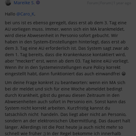
Mareike S.
Forum|Forum|1 year ago
Hallo ​
@Caro_K
,
bei uns ist es ebenso geregelt, dass erst ab dem 3. Tag eine
AU vorliegen muss. Immer, wenn sich ein MA krankmeldet,
wird diese Abwesenheit in Personio sofort gebucht. Wir
haben in den System-Einstellungen hinterlegt, dass erst ab
dem 3. Tag eine AU erforderlich ist. Das System sagt zwar ab
dem 1. Tag bereits, dass die Krankenkasse kontaktiert wird,
aber “meckert” erst, wenn ab dem 03. Tag keine eAU vorliegt.
Wenn ihr in den Systemeinstellungen eure Policy korrekt
eingestellt habt, dann funktioniert das auch einwandfrei 😀
Um deine Frage konkret zu beantworten: wenn ein MA sich
bei dir meldet und sich für eine Woche abmeldet bedingt
durch Krankheit, gibst du genau diesen Zeitraum in den
Abwesenheiten auch sofort in Personio ein. Sonst kann das
System nicht korrekt arbeiten. Kurzfristig kannst du
tatsächlich nicht handeln. Das liegt aber nicht an Personio,
sondern an der elektronischen Übermittlung. Das dauert halt
länger. Allerdings ist die Post heute ja auch nicht mehr so
schnell wie früher ;) In der Regel bekomme ich innerhalb