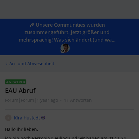
🎉 Unsere Communities wurden
zusammengeführt. Jetzt größer und
mehrsprachig! Was sich ändert (und wa...
An- und Abwesenheit
ANSWERED
EAU Abruf
Forum|Forum|1 year ago
11 Antworten
Kira Hustedt
K
Hallo ihr lieben,
ich bin noch Personio Neuling und wir haben am 01.11.24