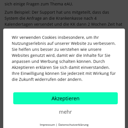
sich einige Fragen zum Thema eAU.
Zum Beispiel: Der Support hat uns mitgeteilt, dass das
System die Anfrage an die Krankenkasse nach 4
Kalendertagen versendet und die KK dann 2 Wochen Zeit hat
für eine Rückmeldung. Wie kontrollieren wir dann, ob ab dem
3. Tag ein Attest vorliegt? Geht das wirklich erst nach der
Wir verwenden Cookies insbesondere, um Ihr
Rückmeldung von der KK? Wir haben diesen Fall leider oft vor
Nutzungserlebnis auf unserer Website zu verbessern.
einem Austritt, wo es etwas zeitkritisch ist. Wie macht ihr
Sie helfen uns besser zu verstehen wie unsere
das?
Websites genutzt wird, damit wir die Inhalte für Sie
anpassen und Werbung schalten können. Durch
Akzeptieren erklären Sie sich damit einverstanden.
Lieben Dank für eine Rückmeldung,
Ihre Einwilligung können Sie jederzeit mit Wirkung für
Caro
die Zukunft widerrufen oder ändern.
Akzeptieren
mehr
Mareike S.
Forum|Forum|1 year ago
Impressum
|
Datenschutzerklärung
Hallo ​
@Caro_K
,