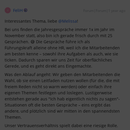
FeliH
Forum|Forum|1 year ago
F
Interessantes Thema, liebe ​
@Melissa
!
Bei uns finden die Jahresgespräche immer 1x im Jahr im
November statt, also bin ich gerade frisch durch mit 25
Gesprächen. 😅 Die Gespräche führe ich als
Führungskraft alleine ohne HR, weil ich die Mitarbeitenden
am besten kenne – sowohl ihre Aufgaben als auch, wie sie
ticken. Dadurch sparen wir uns Zeit für oberflächliches
Gerede, und es geht direkt ans Eingemachte.
Was den Ablauf angeht: Wir geben den Mitarbeitenden die
Wahl, ob sie einen Leitfaden nutzen wollen (für die, die mit
freiem Reden nicht so warm werden) oder einfach ihre
eigenen Themen festlegen und loslegen. Lustigerweise
entstehen gerade aus "Ich hab eigentlich nichts zu sagen"-
Situationen oft die besten Gespräche – eins ergibt das
andere, und plötzlich sind wir mitten in den spannendsten
Themen.
Unser Vertrauensverhältnis spielt dabei eine riesige Rolle.