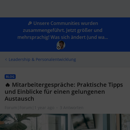
🎉 Unsere Communities wurden
zusammengeführt. Jetzt größer und
mehrsprachig! Was sich ändert (und wa...
Leadership & Personalentwicklung
BLOG
🔥 Mitarbeitergespräche: Praktische Tipps
und Einblicke für einen gelungenen
Austausch
Forum|Forum|1 year ago
3 Antworten