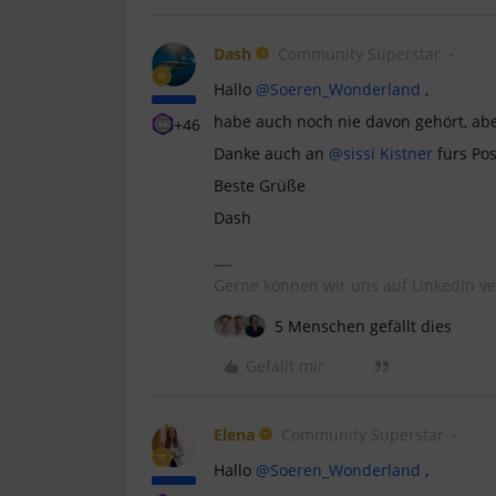
Dash
Community Superstar
Hallo
@Soeren_Wonderland
,
habe auch noch nie davon gehört, aber
+46
Danke auch an
@sissi Kistner
fürs Pos
Beste Grüße
Dash
Gerne können wir uns auf LinkedIn ve
5 Menschen gefällt dies
Gefällt mir
Elena
Community Superstar
Hallo
@Soeren_Wonderland
,