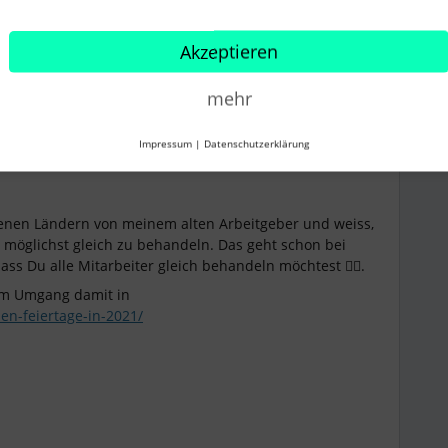
Akzeptieren
mehr
Impressum
|
Datenschutzerklärung
Forum|Forum|3 years ago
denen Ländern von meinem alten Arbeitgeber und weiss,
le möglichst gleich zu behandeln. Das geht schon bei
 dass Du alle Mitarbeiter gleich behandeln möchtest 👌🏻.
zum Umgang damit in
ien-feiertage-in-2021/