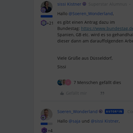
sissi Kistner
Superstar Alumnus
Hallo
@Soeren_Wonderland
,
es gibt einen Antrag dazu im
+21
Bundestag:
https://www.bundestag.d
Spanien, GB etc. wird es so gehandhab
dieser dann am darauffolgenden Arbe
Viele Grüße aus Düsseldorf,
Sissi
7 Menschen gefällt dies
A
Gefällt mir
Soeren_Wonderland
Co
AUTOR*IN
Hallo
@saja
und
@sissi Kistner
,
+4