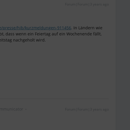
Forum|Forum|3 years ago
e/presse/hib/kurzmeldungen-911456
. In Ländern wie
t, dass wenn ein Feiertag auf ein Wochenende fällt,
itstag nachgeholt wird.
mmunicator
Forum|Forum|3 years ago