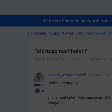
🎉 Unsere Communities wurden zusam
Homepage
Support Area
An- und Abwesenhe
Feiertage nachholen?
Forum|Forum|3 years ago
20 Antworten
Soeren_Wonderland
Communicato
Liebe Community,
+4
manchmal fallen Feiertage ja auf Wo
Neujahr.