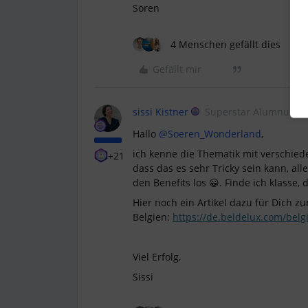
Sören
4 Menschen gefällt dies
Gefällt mir
sissi Kistner
Superstar Alumnus
Hallo
@Soeren_Wonderland
,
ich kenne die Thematik mit verschie
+21
dass das es sehr Tricky sein kann, al
den Benefits los 😀. Finde ich klasse,
Hier noch ein Artikel dazu für Dich 
Belgien:
https://de.beldelux.com/belg
Viel Erfolg,
Sissi