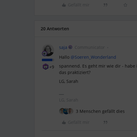
Gefällt mir
20 Antworten
saja
Communicator
Hallo
@Soeren_Wonderland
spannend. Es geht mir wie dir - habe
+9
das praktiziert?
LG, Sarah
LG, Sarah
3 Menschen gefällt dies
Gefällt mir