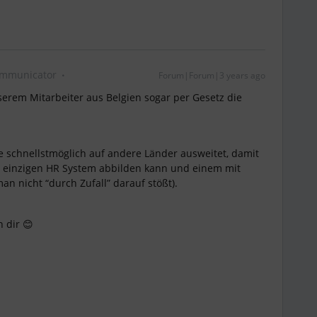
mmunicator
Forum|Forum|3 years ago
serem Mitarbeiter aus Belgien sogar per Gesetz die
ce schnellstmöglich auf andere Länder ausweitet, damit
m einzigen HR System abbilden kann und einem mit
n nicht “durch Zufall” darauf stößt).
 dir 😊