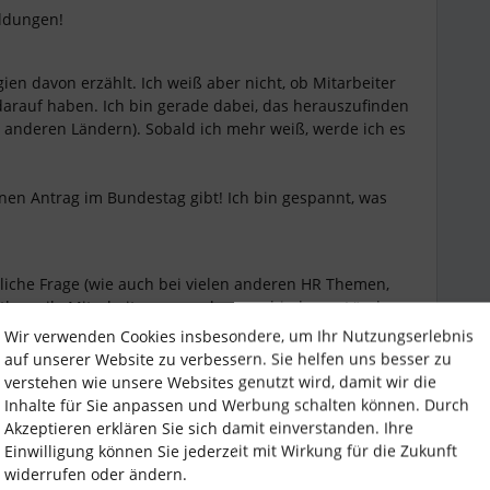
eldungen!
ien davon erzählt. Ich weiß aber nicht, ob Mitarbeiter
darauf haben. Ich bin gerade dabei, das herauszufinden
us anderen Ländern). Sobald ich mehr weiß, werde ich es
nen Antrag im Bundestag gibt! Ich bin gespannt, was
tzliche Frage (wie auch bei vielen anderen HR Themen,
ttlerweile Mitarbeiter aus sechs verschiedenen Ländern
u implementieren, dass alle Mitarbeiter so gleich wie
Wir verwenden Cookies insbesondere, um Ihr Nutzungserlebnis
ser Mitarbeiter aus Belgien per Gesetz seine Feiertage
auf unserer Website zu verbessern. Sie helfen uns besser zu
. auch unseren anderen Mitarbeitern erlauben.
verstehen wie unsere Websites genutzt wird, damit wir die
Inhalte für Sie anpassen und Werbung schalten können. Durch
Akzeptieren erklären Sie sich damit einverstanden. Ihre
Einwilligung können Sie jederzeit mit Wirkung für die Zukunft
widerrufen oder ändern.