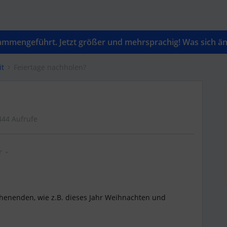
mengeführt. Jetzt größer und mehrsprachig! Was sich änd
it
Feiertage nachholen?
444 Aufrufe
r
chenenden, wie z.B. dieses Jahr Weihnachten und