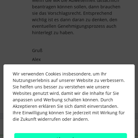
Wenn die MA die Abwesenheit tatsächlich
beantragen können sollen, dann brauchen
sie das Vorschlagsrecht. Entsprechend
wichtig ist es dann daran zu denken, den
eventuellen Genehmigungsprozess auch
hinterlegt zu haben.
Gruß
Alex
Wir verwenden Cookies insbesondere, um Ihr
Nutzungserlebnis auf unserer Website zu verbessern.
Sie helfen uns besser zu verstehen wie unsere
abwesenheiten
zugriffsrechte
Dienstreisen
Websites genutzt wird, damit wir die Inhalte für Sie
anpassen und Werbung schalten können. Durch
Akzeptieren erklären Sie sich damit einverstanden.
Ihre Einwilligung können Sie jederzeit mit Wirkung für
die Zukunft widerrufen oder ändern.
2 Antworten
Älteste zuerst