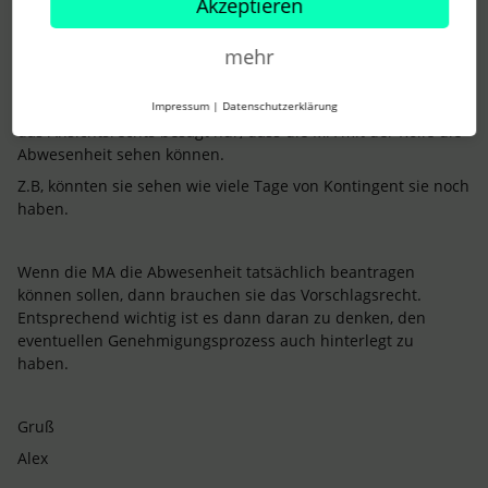
Akzeptieren
AlexB
Forum|Forum|2 years ago
ANTWORT
mehr
Moin
@Nele und Luis
,
Impressum
|
Datenschutzerklärung
das Ansichtsrechts besagt nur, dass die MA mit der Rolle die
Abwesenheit sehen können.
Z.B, könnten sie sehen wie viele Tage von Kontingent sie noch
haben.
Wenn die MA die Abwesenheit tatsächlich beantragen
können sollen, dann brauchen sie das Vorschlagsrecht.
Entsprechend wichtig ist es dann daran zu denken, den
eventuellen Genehmigungsprozess auch hinterlegt zu
haben.
Gruß
Alex