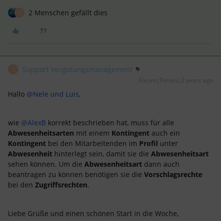
2 Menschen gefällt dies
S
Support Vergütungsmanagement
S
Forum|Forum|2 years ago
Hallo
@Nele und Luis
,
wie
@AlexB
korrekt beschrieben hat, muss für alle
Abwesenheitsarten
mit einem
Kontingent
auch ein
Kontingent
bei den Mitarbeitenden im
Profil
unter
Abwesenheit
hinterlegt sein, damit sie die
Abwesenheitsart
sehen können. Um die
Abwesenheitsart
dann auch
beantragen zu können benötigen sie die
Vorschlagsrechte
bei den
Zugriffsrechten
.
Liebe Grüße und einen schönen Start in die Woche,