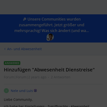
🎉 Unsere Communities wurden
zusammengeführt. Jetzt größer und
mehrsprachig! Was sich ändert (und wa...
An- und Abwesenheit
ANSWERED
Hinzufügen "Abwesenheit Dienstreise"
Forum|Forum|2 years ago
2 Antworten
Nele und Luis
N
Liebe Community,
ich habe bei
Einstellungen - Zugriffsrechte - Abwesenheit