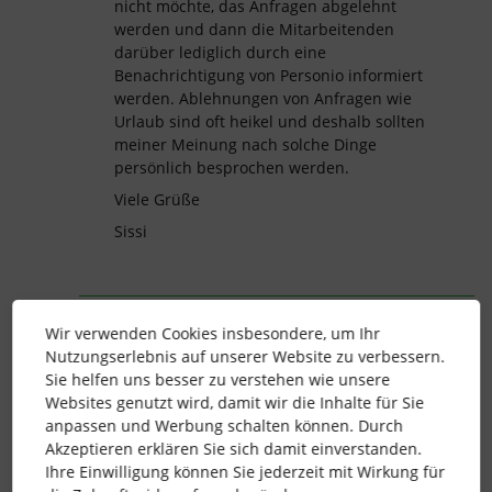
nicht möchte, das Anfragen abgelehnt
werden und dann die Mitarbeitenden
darüber lediglich durch eine
Benachrichtigung von Personio informiert
werden. Ablehnungen von Anfragen wie
Urlaub sind oft heikel und deshalb sollten
meiner Meinung nach solche Dinge
persönlich besprochen werden.
Viele Grüße
Sissi
benachrichtigungen
mitarbeiterrollen
Wir verwenden Cookies insbesondere, um Ihr
Nutzungserlebnis auf unserer Website zu verbessern.
Profile Changes
Rejected Changes
Sie helfen uns besser zu verstehen wie unsere
Websites genutzt wird, damit wir die Inhalte für Sie
Worktime Changes
Communication
anpassen und Werbung schalten können. Durch
Akzeptieren erklären Sie sich damit einverstanden.
Employee Feedback
Ihre Einwilligung können Sie jederzeit mit Wirkung für