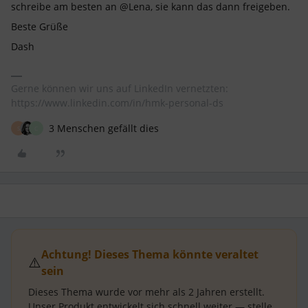
schreibe am besten an @Lena, sie kann das dann freigeben.
Beste Grüße
Dash
Gerne können wir uns auf LinkedIn vernetzten:
https://www.linkedin.com/in/hmk-personal-ds
3 Menschen gefällt dies
S
C
Achtung! Dieses Thema könnte veraltet
⚠️
sein
Dieses Thema wurde vor mehr als
2 Jahren
erstellt.
Unser Produkt entwickelt sich schnell weiter — stelle