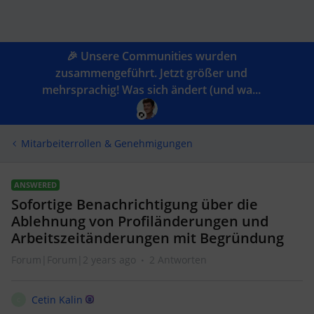
🎉 Unsere Communities wurden
zusammengeführt. Jetzt größer und
mehrsprachig! Was sich ändert (und wa...
Mitarbeiterrollen & Genehmigungen
ANSWERED
Sofortige Benachrichtigung über die
Ablehnung von Profiländerungen und
Arbeitszeitänderungen mit Begründung
Forum|Forum|2 years ago
2 Antworten
Cetin Kalin
C