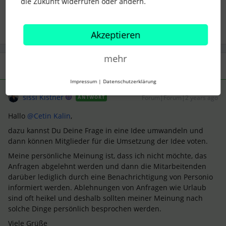
die Zukunft widerrufen oder ändern.
2 Menschen gefällt dies
Akzeptieren
mehr
2 Antworten
Älteste zuerst
Impressum
|
Datenschutzerklärung
sissi Kistner
Forum|Forum|2 years ago
ANTWORT
Hallo
@Cetin Kalin
,
dazu kannst Du Deine Frage in eine Idee umwandeln und
dann können Mitglieder für die Umsetzung der Idee voten.
Meine persönliche Meinung ist, dass ich nicht möchte, das
Anfragen abgelehnt werden und dann die Mitarbeitenden
darüber lediglich durch eine Benachrichtigung von Personio
informiert werden. Ablehnungen von Anfragen wie Urlaub
sind oft heikel und deshalb sollten meiner Meinung nach
solche Dinge persönlich besprochen werden.
Viele Grüße