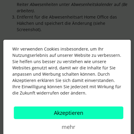
Reiter
Abwesenheiten
unter
Abwesenheitskalender
auf
(Be
arbeiten)
.
Entfernt für die Abwesenheitsart Home Office das
Häkchen und speichert die Änderung (siehe
Screenshot).
Wir verwenden Cookies insbesondere, um Ihr
Nutzungserlebnis auf unserer Website zu verbessern.
Sie helfen uns besser zu verstehen wie unsere
Websites genutzt wird, damit wir die Inhalte für Sie
In
diesem Community Post
gab es außerdem bereits einen
anpassen und Werbung schalten können. Durch
Austausch zu diesem Thema, vielleicht ist dieser auch
Akzeptieren erklären Sie sich damit einverstanden.
interessant für Euch! ✨
Ihre Einwilligung können Sie jederzeit mit Wirkung für
Liebe Grüße,
die Zukunft widerrufen oder ändern.
Lisa
Akzeptieren
Wurde Eure Frage gelöst? - Klickt auf "Beste Antwort", so
erhalten alle ihre Punkte für's Leaderboard. Bei Rückfragen
mehr
an mich, markiert mich gerne mit @LisaK :)