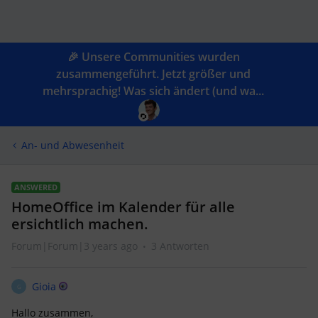
🎉 Unsere Communities wurden
zusammengeführt. Jetzt größer und
mehrsprachig! Was sich ändert (und wa...
An- und Abwesenheit
ANSWERED
HomeOffice im Kalender für alle
ersichtlich machen.
Forum|Forum|3 years ago
3 Antworten
Gioia
G
Hallo zusammen,