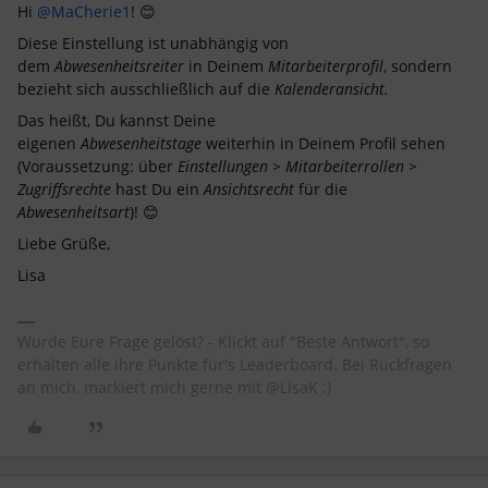
Hi
@MaCherie1
! 😊
Diese Einstellung ist unabhängig von
dem
Abwesenheitsreiter
in Deinem
Mitarbeiterprofil
, sondern
bezieht sich ausschließlich auf die
Kalenderansicht.
Das heißt, Du kannst Deine
eigenen
Abwesenheitstage
weiterhin in Deinem Profil sehen
(Voraussetzung: über
Einstellungen > Mitarbeiterrollen >
Zugriffsrechte
hast Du ein
Ansichtsrecht
für die
Abwesenheitsart
)! 😊
Liebe Grüße,
Lisa
Wurde Eure Frage gelöst? - Klickt auf "Beste Antwort", so
erhalten alle ihre Punkte für's Leaderboard. Bei Rückfragen
an mich, markiert mich gerne mit @LisaK :)