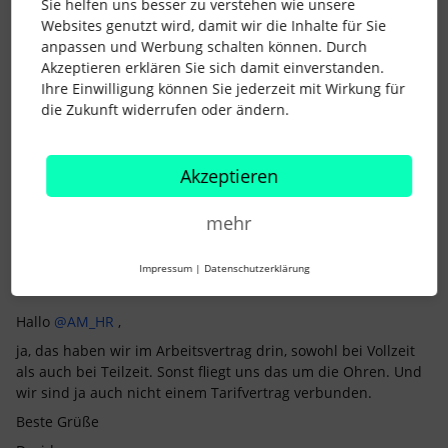
Sie helfen uns besser zu verstehen wie unsere
Ebenso die Kürzung. Ansonsten wird es rechtlich schwierig
Websites genutzt wird, damit wir die Inhalte für Sie
den Anspruch auf den gesetzlichen Mindesturlaub zu
anpassen und Werbung schalten können. Durch
beschränken. Aber grundsätzlich hast du vollkommen recht,
Akzeptieren erklären Sie sich damit einverstanden.
möglich ist das.
Ihre Einwilligung können Sie jederzeit mit Wirkung für
die Zukunft widerrufen oder ändern.
Viele Grüße, Jan
2 Menschen gefällt dies
Akzeptieren
mehr
Impressum
|
Datenschutzerklärung
Dash
Forum|Forum|5 months ago
Hallo ​
@AM_HR
,
ja, das haben wir im Arbeitsvertrag drin, sowohl bei Vollzeit
als auch bei Teilzeit. Sonst fliegt uns das um die Ohren. Und
wir sind ja auch nicht einem Tarifvertrag verbunden.
Beste Grüße