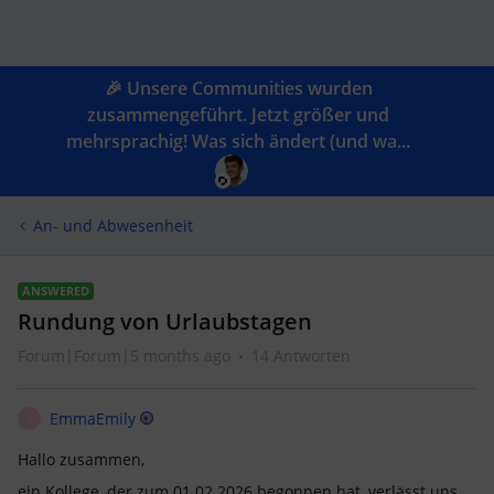
🎉 Unsere Communities wurden
zusammengeführt. Jetzt größer und
mehrsprachig! Was sich ändert (und wa...
An- und Abwesenheit
ANSWERED
Rundung von Urlaubstagen
Forum|Forum|5 months ago
14 Antworten
EmmaEmily
E
Hallo zusammen,
ein Kollege, der zum 01.02.2026 begonnen hat, verlässt uns