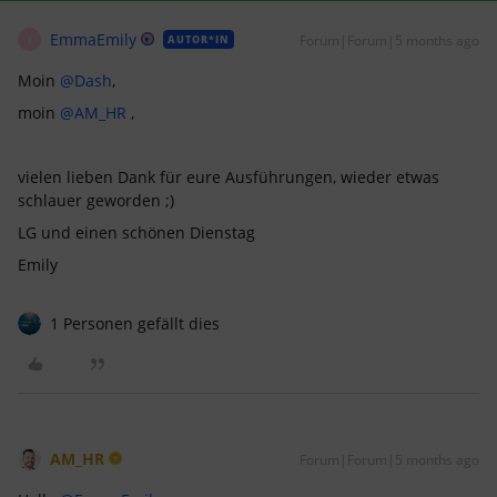
EmmaEmily
Forum|Forum|5 months ago
AUTOR*IN
E
Moin ​
@Dash
,
moin ​
@AM_HR
,
vielen lieben Dank für eure Ausführungen, wieder etwas
schlauer geworden ;)
LG und einen schönen Dienstag
Emily
1 Personen gefällt dies
AM_HR
Forum|Forum|5 months ago