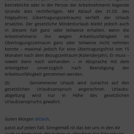
betriebliche oder in der Person der Arbeitnehmerin liegende
Gründe dies rechtfertigen. Mit Ablauf des 31.03. des
Folgejahres (Übertragungszeitraum) verfällt der Urlaub
ersatzlos. Der gesetzliche Mindesturlaub bleibt jedoch auch
in diesem Fall ganz oder teilweise erhalten, wenn die
Arbeitnehmerin ihn wegen Arbeitsunfähigkeit im
Übertragungszeitraum ganz oder teilweise nicht nehmen
konnte – maximal jedoch für eine Übertragungsfrist von 15
Monaten nach dem Bezugszeitraum (Kalen­derjahr). Er muss –
soweit dann noch vorhanden – in Absprache mit dem
Arbeitgeber unver­züglich nach Beendigung der
Arbeitsunfähigkeit genommen werden.
(5) Genommener Urlaub wird zunächst auf den
gesetzlichen Urlaubsanspruch angerechnet. Urlaubs­
abgeltung wird nur in Höhe des gesetzlichen
Urlaubsanspruchs gewährt.
Guten Morgen ​
@Dash
,
passt auf jeden Fall. Sinngemäß ist das bei uns in den AV
auch so formuliert. Wir haben es allerdings bei Erkrankung