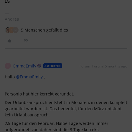
LG
Andrea
5 Menschen gefällt dies
R
M
EmmaEmily
Forum|Forum|5 months ago
AUTOR*IN
E
Hallo ​
@EmmaEmily
,
Personio hat hier korrekt gerundet.
Der Urlaubsanspruch entsteht in Monaten, in denen komplett
gearbeitet worden ist. Das bedeutet, für den März entsteht
kein Urlaubsanspruch.
2,5 Tage für den Februar. Halbe Tage werden immer
aufgerundet, von daher sind die 3 Tage korrekt.