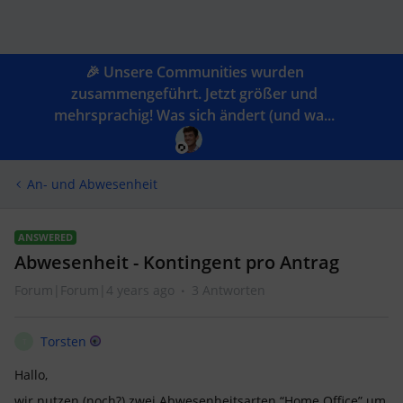
🎉 Unsere Communities wurden
zusammengeführt. Jetzt größer und
mehrsprachig! Was sich ändert (und wa...
An- und Abwesenheit
ANSWERED
Abwesenheit - Kontingent pro Antrag
Forum|Forum|4 years ago
3 Antworten
Torsten
T
Hallo,
wir nutzen (noch?) zwei Abwesenheitsarten “Home Office” um