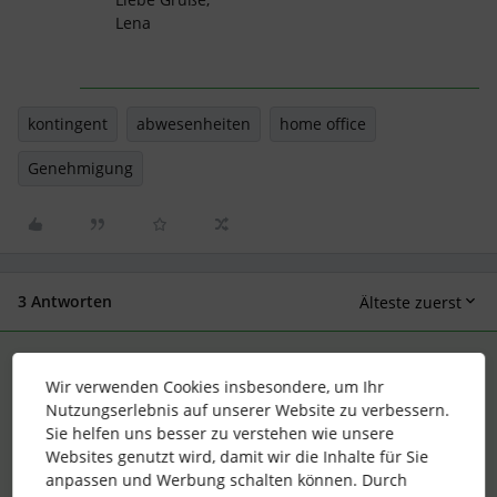
Lena
kontingent
abwesenheiten
home office
Genehmigung
3 Antworten
Älteste zuerst
Lena
Forum|Forum|4 years ago
ANTWORT
Wir verwenden Cookies insbesondere, um Ihr
Nutzungserlebnis auf unserer Website zu verbessern.
​Hallo @Torsten,
Sie helfen uns besser zu verstehen wie unsere
Wenn ich es richtig verstehe, ist das bei Euch wirklich pro
Websites genutzt wird, damit wir die Inhalte für Sie
Woche geregelt und nicht pro Monat, das ist fix oder?
anpassen und Werbung schalten können. Durch