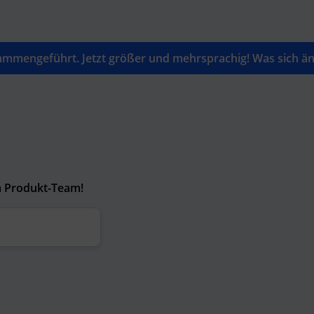
mengeführt. Jetzt größer und mehrsprachig! Was sich änd
m Produkt-Team!