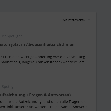
Als letztes aktiv
uct Spotlight
eiten jetzt in Abwesenheitsrichtlinien
ir Euch eine wichtige Änderung vor: die Verwaltung
eit, Sabbaticals, längere Krankenstände) wandert vom
itsrichtlinien. Bisher liefen diese Auszeiten über
en Ablauf “Arbeitsverhältnis aussetzen” mit eigenen,
g, Status und Anspruch. Das ändern wir jetzt.Was ist
tige Abwesenheiten und langfristige Auszeiten laufen
 Spotlight
tlinien ⚙️ Konfigurierbare Regeln: Vergütung,
 bezahlte Abwesenheit lassen sich je Richtlinie
Aufzeichnung + Fragen & Antworten)
rogrammiert zu sein ✏️ Einfachere Bearbeitung: Ihr könnt
det Ihr die Aufzeichnung, und unten alle Fragen die
eiten und ein Wirksamkeitsdatum festlegen, ohne sie
ben, inkl. unserer Antworten. Fragen &amp; Antworten
ender: Alle Abwesenheiten und Auszeiten erscheinen