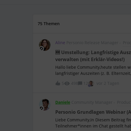
75 Themen
Aline
Personio Release Manager
Prod
🆕 Umstellung: Langfristige Ausz
verwalten (mit Erklär-Videos!)
Hallo liebe Community,heute stellen w
langfristiger Auszeiten (z. B. Elternz
Mitarbeitendenprofil in Eure Abwesenhe
5
498
12
vor 2 Tagen
einen separaten, fest einprogrammiert
nicht anpassbaren Regeln für Vergütun
neu?🗒️ Ein System statt zwei: Kurzzei
Daniele
Community Manager
Product
jetzt über dieselben Abwesenheitsrich
Mitarbeitendenstatus und Anspruch auf
Personio Grundlagen Webinar (
individuell einstellen, statt fest einp
Liebe Community,In Diesem Beitrag fin
bereits zugewiesene Richtlinien bearb
Teilnehmer*innen im Chat gestellt ha
zu duplizieren 📅 Sichtbarkeit im Kal