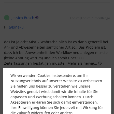
Jessica Busch
Forum|Forum|1 month ago
J
Hi ​
@BineFu
,
das ist ja echt Mist. - Wahrscheinlich ist es dann generell bei
An- und Abwesenheiten sämtlicher Art so.. Das Problem ist,
dass ich bei Anwesenheit den Workflow neu anlegen musste
(keine Ahnung warum) und ich somit über 500
Zeiterfassungen bestätigen musste. Mehr als nervig… 🙄
Wir verwenden Cookies insbesondere, um Ihr
Nutzungserlebnis auf unserer Website zu verbessern.
2 Menschen gefällt dies
Sie helfen uns besser zu verstehen wie unsere
Websites genutzt wird, damit wir die Inhalte für Sie
anpassen und Werbung schalten können. Durch
Akzeptieren erklären Sie sich damit einverstanden.
Ihre Einwilligung können Sie jederzeit mit Wirkung für
die Zukunft widerrufen oder ändern.