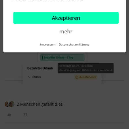
Jessica Busch
Forum|Forum|1 month ago
J
Ich hab mir das gerade mal angeschaut.
Akzeptieren
Zwar steht beim Mitarbeiter, dass ein Urlaubsantrag von HR
freigegeben werden muss, aber die Anfrage landet nicht auf
mehr
meinem Dashboard?!
Impressum
|
Datenschutzerklärung
2 Menschen gefällt dies