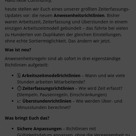
Hallo liebe Community,
heute stellen wir Euch eines unserer größten Zeiterfassungs-
Updates vor: die neuen
Anwesenheitsrichtlinien
. Bisher
waren Arbeitszeit, Zeiterfassung und Überstunden in einem
einzigen Arbeitszeitmodell gebündelt – das führte bei vielen
zu Hunderten von Duplikaten der gleichen Einstellungen,
ohne echte Sortiermöglichkeit. Das ändern wir jetzt.
Was ist neu?
Anwesenheitsregeln sind ab sofort in drei eigenständige
Richtlinien aufgeteilt:
🗓️
Arbeitszeitmodellrichtlinien
– Wann und wie viele
Stunden arbeiten Mitarbeitende?
⏱️
Zeiterfassungsrichtlinien
– Wie wird Zeit erfasst?
(Stempeln, Pausenregeln, Einschränkungen)
📈
Überstundenrichtlinien
– Wie werden Über- und
Minusstunden berechnet?
Was bringt Euch das?
Sichere Anpassungen
– Richtlinien mit
Gültigkeitsdatum anpassen, ohne die Vergangenheit zu