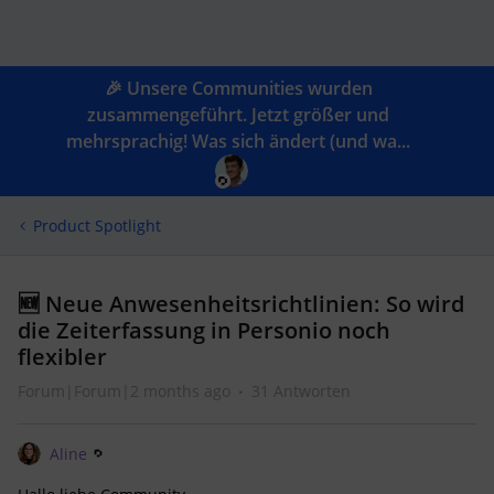
🎉 Unsere Communities wurden
zusammengeführt. Jetzt größer und
mehrsprachig! Was sich ändert (und wa...
Product Spotlight
🆕 Neue Anwesenheitsrichtlinien: So wird
die Zeiterfassung in Personio noch
flexibler
Forum|Forum|2 months ago
31 Antworten
Aline