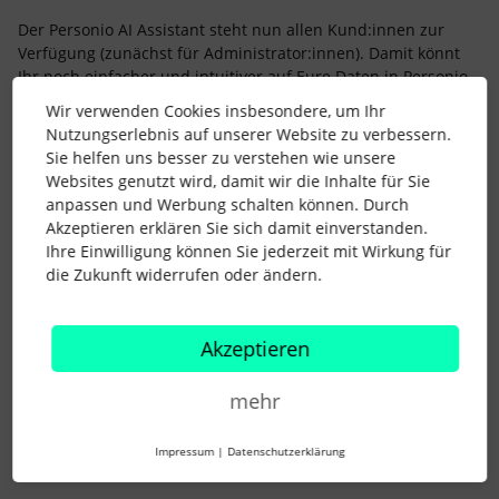
Der Personio AI Assistant steht nun allen Kund:innen zur
Verfügung (zunächst für Administrator:innen). Damit könnt
Ihr noch einfacher und intuitiver auf Eure Daten in Personio
zugreifen. Egal ob Ihr Informationen finden, Zusammenhänge
Wir verwenden Cookies insbesondere, um Ihr
erkennen oder Routinefragen im Alltag mit wenigen Klicks
Nutzungserlebnis auf unserer Website zu verbessern.
beantworten möchtet - der Assistant unterstützt Euch dabei.
Sie helfen uns besser zu verstehen wie unsere
Und das ist erst der Anfang: Es sind bereits zahlreiche
Websites genutzt wird, damit wir die Inhalte für Sie
weitere Funktionen für den Assistant geplant, ebenso wie
anpassen und Werbung schalten können. Durch
viele zusätzliche KI-gestützte Features. Ihr dürft gespannt
Akzeptieren erklären Sie sich damit einverstanden.
sein – es kommt noch viel mehr! ✨
Ihre Einwilligung können Sie jederzeit mit Wirkung für
die Zukunft widerrufen oder ändern.
Seid Ihr Administrator:in und konntet den Personio AI
Assistant schon ausprobieren? Schreibt es uns in die
Kommentare! 😊
Akzeptieren
Viele Grüße,
Anna
mehr
Impressum
|
Datenschutzerklärung
product update
personio
AI