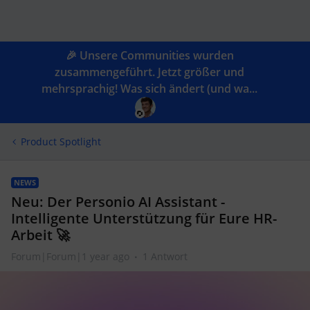
🎉 Unsere Communities wurden
zusammengeführt. Jetzt größer und
mehrsprachig! Was sich ändert (und wa...
Product Spotlight
NEWS
Neu: Der Personio AI Assistant -
Intelligente Unterstützung für Eure HR-
Arbeit 🚀
Forum|Forum|1 year ago
1 Antwort