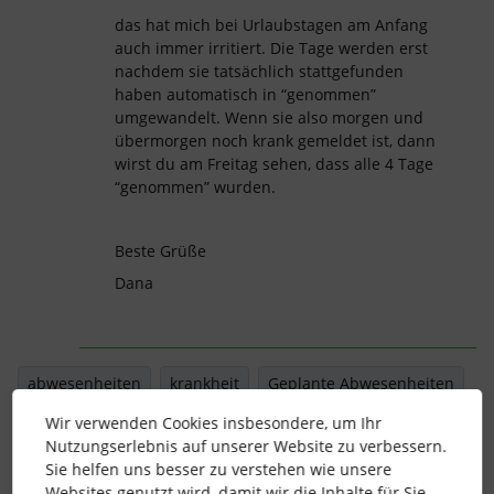
das hat mich bei Urlaubstagen am Anfang
auch immer irritiert. Die Tage werden erst
nachdem sie tatsächlich stattgefunden
haben automatisch in “genommen”
umgewandelt. Wenn sie also morgen und
übermorgen noch krank gemeldet ist, dann
wirst du am Freitag sehen, dass alle 4 Tage
“genommen” wurden.
Beste Grüße
Dana
abwesenheiten
krankheit
Geplante Abwesenheiten
Wir verwenden Cookies insbesondere, um Ihr
genommene Tage
Nutzungserlebnis auf unserer Website zu verbessern.
Sie helfen uns besser zu verstehen wie unsere
Websites genutzt wird, damit wir die Inhalte für Sie