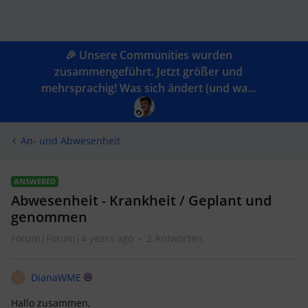
🎉 Unsere Communities wurden
zusammengeführt. Jetzt größer und
mehrsprachig! Was sich ändert (und wa...
An- und Abwesenheit
ANSWERED
Abwesenheit - Krankheit / Geplant und
genommen
Forum|Forum|4 years ago
2 Antworten
DianaWME
D
Hallo zusammen,