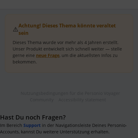
Achtung! Dieses Thema könnte veraltet
⚠️
sein
Dieses Thema wurde vor mehr als
4 Jahren
erstellt.
Unser Produkt entwickelt sich schnell weiter — stelle
gerne eine
neue Frage
, um die aktuellsten Infos zu
bekommen.
Nutzungsbedingungen für die Personio Voyager
Community
Accessibility statement
Hast Du noch Fragen?
Im Bereich
Support
in der Navigationsleiste Deines Personio-
Accounts, kannst Du weitere Unterstützung erhalten.