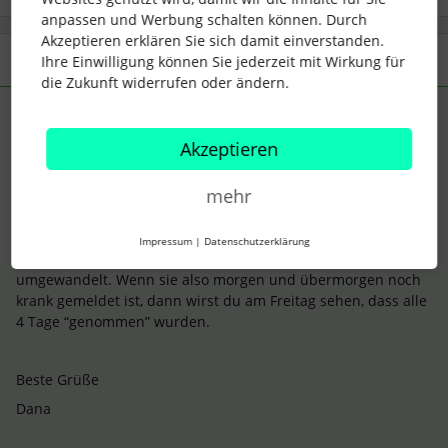
anpassen und Werbung schalten können. Durch
Akzeptieren erklären Sie sich damit einverstanden.
2 Antworten
Älteste zuerst
Ihre Einwilligung können Sie jederzeit mit Wirkung für
die Zukunft widerrufen oder ändern.
Dana
Forum|Forum|4 years ago
ANTWORT
Akzeptieren
Hallo
@DianaWME
,
mehr
das hat mich bei Urlaubstagen am Anfang auch immer
irritiert. Die Tage werden erst nachdem sie tatsächlich
Impressum
|
Datenschutzerklärung
stattgefunden haben automatisch in “genommen”
umgewandelt. Wenn sie also morgen und übermorgen noch
krank gemeldet ist, dann wirst du am Freitag sehen, dass alle
4 Tage “genommen” wurden.
Beste Grüße
Dana