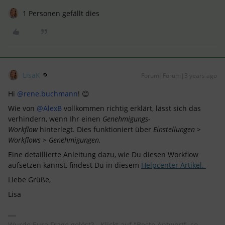
1 Personen gefällt dies
LisaK
Forum|Forum|3 years ago
Hi
@rene.buchmann
! 😊
Wie von
@AlexB
vollkommen richtig erklärt, lässt sich das
verhindern, wenn Ihr einen
Genehmigungs-
Workflow
hinterlegt. Dies funktioniert über
Einstellungen >
Workflows > Genehmigungen.
Eine detaillierte Anleitung dazu, wie Du diesen Workflow
aufsetzen kannst, findest Du in diesem
Helpcenter Artikel.
Liebe Grüße,
Lisa
Wurde Eure Frage gelöst? - Klickt auf "Beste Antwort", so