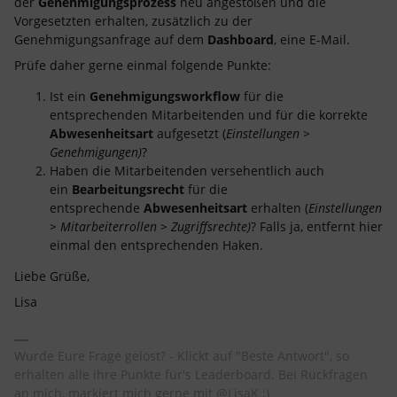
der
Genehmigungsprozess
neu angestoßen und die
Vorgesetzten erhalten, zusätzlich zu der
Genehmigungsanfrage auf dem
Dashboard
, eine E-Mail.
Prüfe daher gerne einmal folgende Punkte:
Ist ein
Genehmigungsworkflow
für die
entsprechenden Mitarbeitenden und für die korrekte
Abwesenheitsart
aufgesetzt (
Einstellungen >
Genehmigungen)
?
Haben die Mitarbeitenden versehentlich auch
ein
Bearbeitungsrecht
für die
entsprechende
Abwesenheitsart
erhalten (
Einstellungen
> Mitarbeiterrollen > Zugriffsrechte)
? Falls ja, entfernt hier
einmal den entsprechenden Haken.
Liebe Grüße,
Lisa
Wurde Eure Frage gelöst? - Klickt auf "Beste Antwort", so
erhalten alle ihre Punkte für's Leaderboard. Bei Rückfragen
an mich, markiert mich gerne mit @LisaK :)