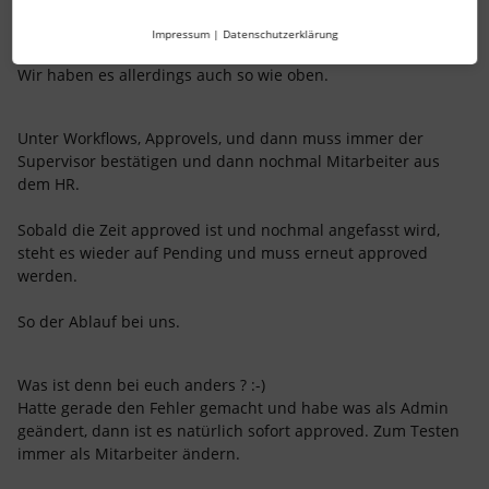
MTL
Forum|Forum|3 years ago
M
Impressum
|
Datenschutzerklärung
Bitte.
Wir haben es allerdings auch so wie oben.
Unter Workflows, Approvels, und dann muss immer der
Supervisor bestätigen und dann nochmal Mitarbeiter aus
dem HR.
Sobald die Zeit approved ist und nochmal angefasst wird,
steht es wieder auf Pending und muss erneut approved
werden.
So der Ablauf bei uns.
Was ist denn bei euch anders ? :-)
Hatte gerade den Fehler gemacht und habe was als Admin
geändert, dann ist es natürlich sofort approved. Zum Testen
immer als Mitarbeiter ändern.