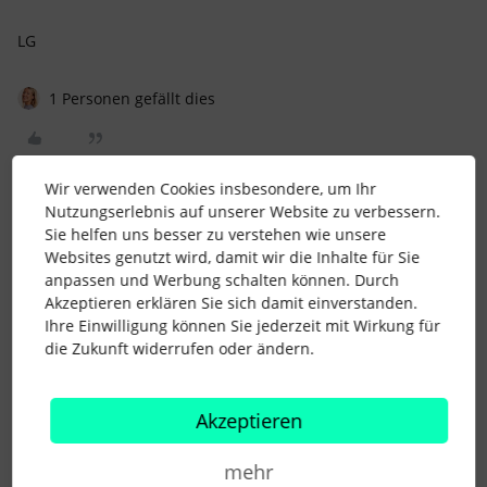
LG
1 Personen gefällt dies
Wir verwenden Cookies insbesondere, um Ihr
Nutzungserlebnis auf unserer Website zu verbessern.
LisaRossmanit
Forum|Forum|3 years ago
Sie helfen uns besser zu verstehen wie unsere
Websites genutzt wird, damit wir die Inhalte für Sie
@MTL
danke für deine Rückmeldung.
anpassen und Werbung schalten können. Durch
Akzeptieren erklären Sie sich damit einverstanden.
Mir würde es aktuell schon reichen, wenn ne Änderung
Ihre Einwilligung können Sie jederzeit mit Wirkung für
wenigstens bestätigt werden müsste, dazu kommt es aber
die Zukunft widerrufen oder ändern.
gar nicht.
Akzeptieren
mehr