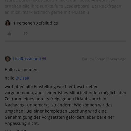
erhalten alle ihre Punkte für's Leaderboard. Bei Rückfragen
an mich, markiert mich gerne mit @LisaK :)
1 Personen gefällt dies
LisaRossmanit
Forum|Forum|3 years ago
Hallo zusammen,
hallo
@LisaK
,
wir haben alle Einstellung wie hier beschrieben
vorgenommen, aber leider ist es Mitarbeitenden möglich, den
Zeitraum eines bereits freigegeben Urlaubs auch im
Nachgang “unbemerkt” zu ändern. Wie können wir das
umgehen? Bei einer kompletten Löschung wird eine
Genehmigung des Vorgsetzten gefordert, aber bei einer
Anpassung nicht.