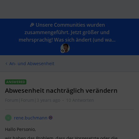
🎉 Unsere Communities wurden
zusammengeführt. Jetzt größer und
mehrsprachig! Was sich ändert (und wa...
An- und Abwesenheit
ANSWERED
Abwesenheit nachträglich verändern
Forum|Forum|3 years ago
10 Antworten
rene.buchmann
R
Hallo Personio,
wir haben das Problem, dass der Vorgesetzte oder die