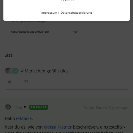
Impressum
|
Datenschutzerklärung
Sissi
4 Menschen gefällt dies
M
M
Lena
Forum|Forum|3 years ago
ANTWORT
Hallo
@Maike
,
hast du es, wie von
@sissi Kistner
beschrieben, eingestellt? -