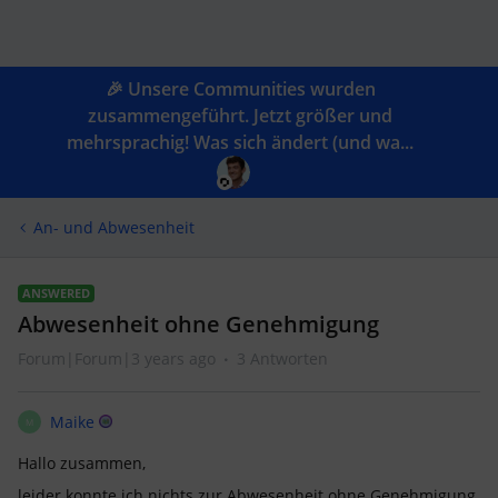
🎉 Unsere Communities wurden
zusammengeführt. Jetzt größer und
mehrsprachig! Was sich ändert (und wa...
An- und Abwesenheit
ANSWERED
Abwesenheit ohne Genehmigung
Forum|Forum|3 years ago
3 Antworten
Maike
M
Hallo zusammen,
leider konnte ich nichts zur Abwesenheit ohne Genehmigung