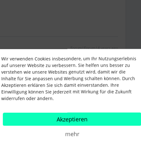
Forum|Forum|4 years ago
Wir verwenden Cookies insbesondere, um Ihr Nutzungserlebnis
auf unserer Website zu verbessern. Sie helfen uns besser zu
verstehen wie unsere Websites genutzt wird, damit wir die
ry für meine späte Rückmeldung. Wir haben Power BI
Inhalte für Sie anpassen und Werbung schalten können. Durch
ersonio angebunden. Mein Plan wäre jetzt monatlich
Akzeptieren erklären Sie sich damit einverstanden. Ihre
ressanten Abwesenheiten. Könnte man hierfür auch die
Einwilligung können Sie jederzeit mit Wirkung für die Zukunft
eine sinnvolle Vorgehensweise?
widerrufen oder ändern.
Akzeptieren
mehr