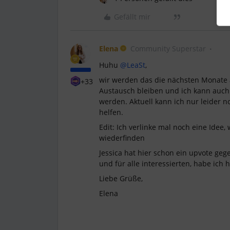
Gefällt mir
Elena
Community Superstar
Huhu
@LeaSt
,
wir werden das die nächsten Monate a
+33
Austausch bleiben und ich kann auch 
werden. Aktuell kann ich nur leider no
helfen.
Edit: Ich verlinke mal noch eine Idee,
wiederfinden
Jessica hat hier schon ein upvote geg
und für alle interessierten, habe ich h
Liebe Grüße,
Elena