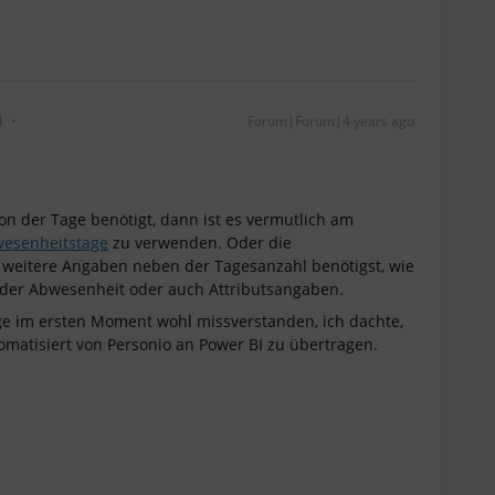
i
Forum|Forum|4 years ago
on der Tage benötigt, dann ist es vermutlich am
esenheitstage
zu verwenden. Oder die
Du weitere Angaben neben der Tagesanzahl benötigst, wie
 der Abwesenheit oder auch Attributsangaben.
age im ersten Moment wohl missverstanden, ich dachte,
tomatisiert von Personio an Power BI zu übertragen.