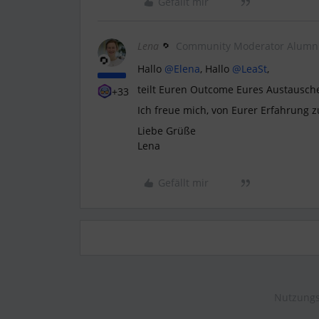
Gefällt mir
Lena
Community Moderator Alumn
Hallo
@Elena
, Hallo
@LeaSt
,
teilt Euren Outcome Eures Austausch
+33
Ich freue mich, von Eurer Erfahrung z
Liebe Grüße
Lena
Gefällt mir
Nutzungs