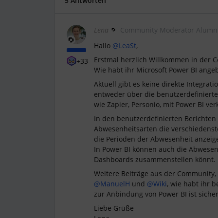
5 Antworten
Lena
Community Moderator Alumn
Hallo
@LeaSt
,
Erstmal herzlich Willkommen in der 
+33
Wie habt ihr Microsoft Power BI ang
Aktuell gibt es keine direkte Integrat
entweder über die benutzerdefinierten
wie Zapier, Personio, mit Power BI ve
In den benutzerdefinierten Berichten 
Abwesenheitsarten die verschiedenst
die Perioden der Abwesenheit anzeig
In Power BI können auch die Abwesenh
Dashboards zusammenstellen könnt.
Weitere Beiträge aus der Community, w
@ManuelH
und
@Wiki
, wie habt ihr 
zur Anbindung von Power BI ist sicher 
Liebe Grüße