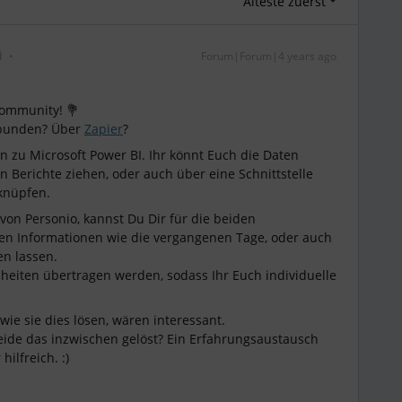
Älteste zuerst
i
Forum|Forum|4 years ago
Community! 💐
ebunden? Über
Zapier
?
ion zu Microsoft Power BI. Ihr könnt Euch die Daten
 Berichte ziehen, oder auch über eine Schnittstelle
rknüpfen.
von Personio, kannst Du Dir für die beiden
en Informationen wie die vergangenen Tage, oder auch
en lassen.
eiten übertragen werden, sodass Ihr Euch individuelle
ie sie dies lösen, wären interessant.
beide das inzwischen gelöst? Ein Erfahrungsaustausch
hilfreich. :)