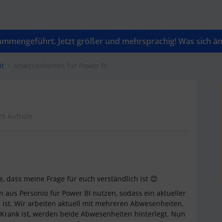
mengeführt. Jetzt größer und mehrsprachig! Was sich änd
it
Abwesenheiten für Power BI
29 Aufrufe
e, dass meine Frage für euch verständlich ist 😊
aus Personio für Power BI nutzen, sodass ein aktueller
 ist. Wir arbeiten aktuell mit mehreren Abwesenheiten,
Krank ist, werden beide Abwesenheiten hinterlegt. Nun