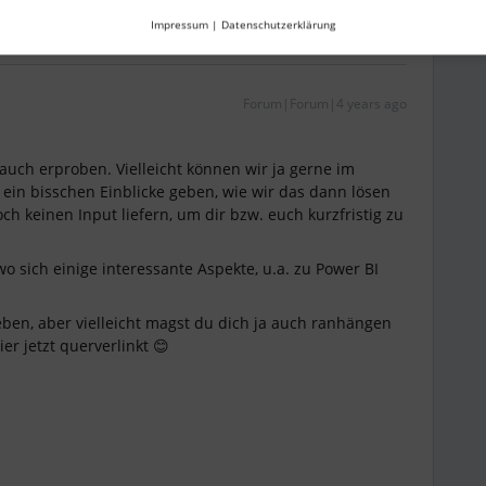
Impressum
|
Datenschutzerklärung
Forum|Forum|4 years ago
uch erproben. Vielleicht können wir ja gerne im
ein bisschen Einblicke geben, wie wir das dann lösen
ch keinen Input liefern, um dir bzw. euch kurzfristig zu
 wo sich einige interessante Aspekte, u.a. zu Power BI
eben, aber vielleicht magst du dich ja auch ranhängen
ier jetzt querverlinkt 😊