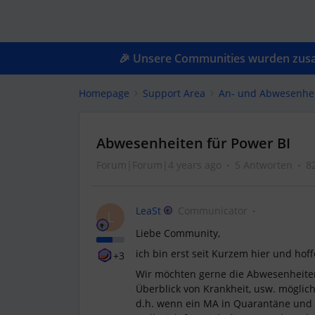
🎉 Unsere Communities wurden zusam
Homepage
Support Area
An- und Abwesenhe
Abwesenheiten für Power BI
Forum|Forum|4 years ago
5 Antworten
8
LeaSt
Communicator
L
Liebe Community,
ich bin erst seit Kurzem hier und hoff
+3
Wir möchten gerne die Abwesenheiten 
Überblick von Krankheit, usw. möglich
d.h. wenn ein MA in Quarantäne und 