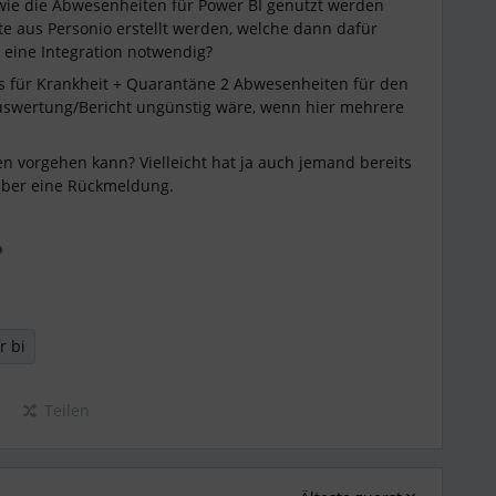
d wie die Abwesenheiten für Power BI genutzt werden
e aus Personio erstellt werden, welche dann dafür
 eine Integration notwendig?
ns für Krankheit + Quarantäne 2 Abwesenheiten für den
Auswertung/Bericht ungünstig wäre, wenn hier mehrere
n vorgehen kann? Vielleicht hat ja auch jemand bereits
 über eine Rückmeldung.

r bi
Teilen