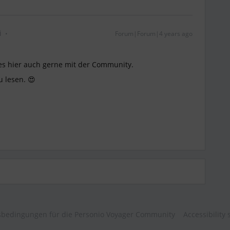
i
Forum|Forum|4 years ago
es hier auch gerne mit der Community.
u lesen. 😍
bedingungen für die Personio Voyager Community
Accessibility