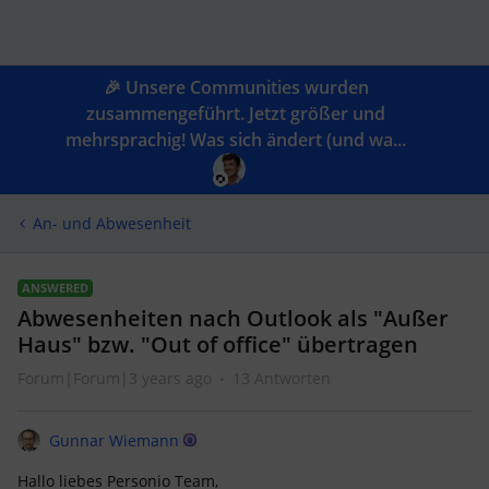
🎉 Unsere Communities wurden
zusammengeführt. Jetzt größer und
mehrsprachig! Was sich ändert (und wa...
An- und Abwesenheit
ANSWERED
Abwesenheiten nach Outlook als "Außer
Haus" bzw. "Out of office" übertragen
Forum|Forum|3 years ago
13 Antworten
Gunnar Wiemann
Hallo liebes Personio Team,