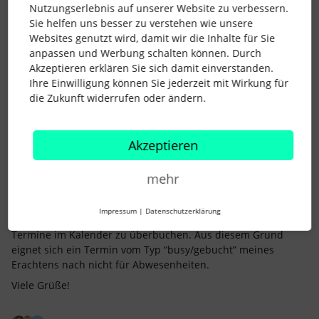
Nutzungserlebnis auf unserer Website zu verbessern.
Sie helfen uns besser zu verstehen wie unsere
Websites genutzt wird, damit wir die Inhalte für Sie
anpassen und Werbung schalten können. Durch
Akzeptieren erklären Sie sich damit einverstanden.
Ihre Einwilligung können Sie jederzeit mit Wirkung für
Julian1867
Forum|Forum|3 years ago
J
die Zukunft widerrufen oder ändern.
Hallo Gunnar,
ich stimme dir zu, dass der Typ ‘Out of Office/Außer Haus’ für
Akzeptieren
mich auch der einzig logische Typ für Abwesenheiten im
Kalender darstellt und würde mir das für die Personio
Kalenderintegration ebenfalls wünschen. Obwohl Kollegen in
mehr
der Regel natürlich versuchen werden parallele
Terminbuchungen zu vermeiden, lässt es sich manchmal bei
Impressum
|
Datenschutzerklärung
dringen Themen leider nicht vermeiden bereits bestehende
Termine im Kalender zu überbuchen. Aus diesem Grund
eignet sich ein Termin vom Typ “busy/gebucht” meines
Erachtens nach nicht für Abwesenheiten.
Viele Grüße!