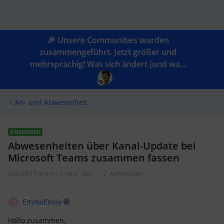
🎉 Unsere Communities wurden
zusammengeführt. Jetzt größer und
mehrsprachig! Was sich ändert (und wa...
An- und Abwesenheit
ANSWERED
Abwesenheiten über Kanal-Update bei
Microsoft Teams zusammen fassen
Forum|Forum|1 year ago
2 Antworten
EmmaEmily
E
Hallo zusammen,