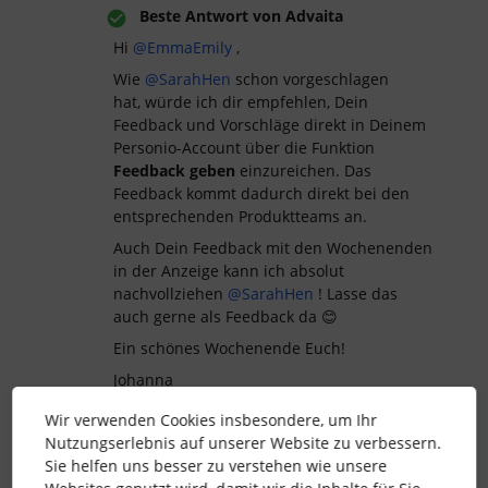
Beste Antwort von
Advaita
Hi ​
@EmmaEmily
,
Wie ​
@SarahHen
schon vorgeschlagen
hat, würde ich dir empfehlen, Dein
Feedback und Vorschläge direkt in Deinem
Personio-Account über die Funktion
Feedback geben
einzureichen. Das
Feedback kommt dadurch direkt bei den
entsprechenden Produktteams an.
Auch Dein Feedback mit den Wochenenden
in der Anzeige kann ich absolut
nachvollziehen ​
@SarahHen
! Lasse das
auch gerne als Feedback da 😊
Ein schönes Wochenende Euch!
Johanna
Wir verwenden Cookies insbesondere, um Ihr
Nutzungserlebnis auf unserer Website zu verbessern.
Sie helfen uns besser zu verstehen wie unsere
abwesenheiten
Microsoft Teams
Absence Tracking