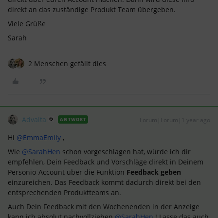
direkt an das zuständige Produkt Team übergeben.
Viele Grüße
Sarah
2 Menschen gefällt dies
Advaita
Forum|Forum|1 year ago
ANTWORT
Hi ​
@EmmaEmily
,
Wie ​
@SarahHen
schon vorgeschlagen hat, würde ich dir
empfehlen, Dein Feedback und Vorschläge direkt in Deinem
Personio-Account über die Funktion
Feedback geben
einzureichen. Das Feedback kommt dadurch direkt bei den
entsprechenden Produktteams an.
Auch Dein Feedback mit den Wochenenden in der Anzeige
kann ich absolut nachvollziehen ​
@SarahHen
! Lasse das auch