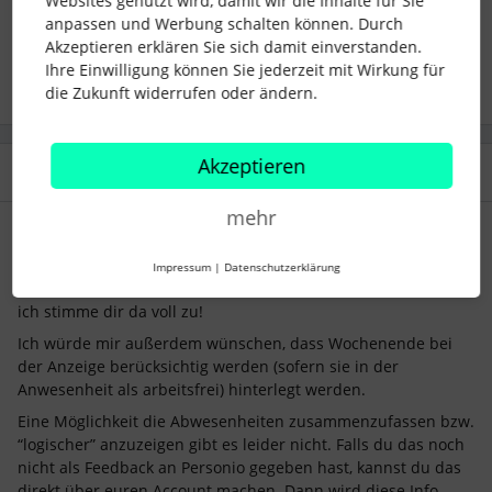
Websites genutzt wird, damit wir die Inhalte für Sie
anpassen und Werbung schalten können. Durch
Akzeptieren erklären Sie sich damit einverstanden.
1 Personen gefällt dies
Ihre Einwilligung können Sie jederzeit mit Wirkung für
die Zukunft widerrufen oder ändern.
Akzeptieren
2 Antworten
Älteste zuerst
mehr
SarahHen
Forum|Forum|1 year ago
Impressum
|
Datenschutzerklärung
Hi ​
@EmmaEmily
,
ich stimme dir da voll zu!
Ich würde mir außerdem wünschen, dass Wochenende bei
der Anzeige berücksichtig werden (sofern sie in der
Anwesenheit als arbeitsfrei) hinterlegt werden.
Eine Möglichkeit die Abwesenheiten zusammenzufassen bzw.
“logischer” anzuzeigen gibt es leider nicht. Falls du das noch
nicht als Feedback an Personio gegeben hast, kannst du das
direkt über euren Account machen. Dann wird diese Info