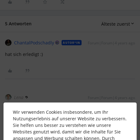
5 Antworten
Älteste zuerst
ChantalPodschadly
Forum|Forum|4 years ago
AUTOR*IN
hat sich erledigt :)
Lena
Forum|Forum|4 years ago
Hallo
@ChantalPodschadly
,
Wir verwenden Cookies insbesondere, um Ihr
vielen Dank für Dein Update. :)
Nutzungserlebnis auf unserer Website zu verbessern.
Sie helfen uns besser zu verstehen wie unsere
Möchtest Du mit der Community teilen, wie es sich gelöst
Websites genutzt wird, damit wir die Inhalte für Sie
hat?
anpassen und Werbung schalten können. Durch