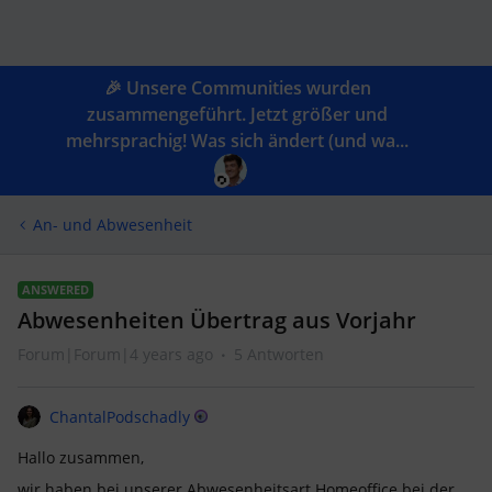
🎉 Unsere Communities wurden
zusammengeführt. Jetzt größer und
mehrsprachig! Was sich ändert (und wa...
An- und Abwesenheit
ANSWERED
Abwesenheiten Übertrag aus Vorjahr
Forum|Forum|4 years ago
5 Antworten
ChantalPodschadly
Hallo zusammen,
wir haben bei unserer Abwesenheitsart Homeoffice bei der