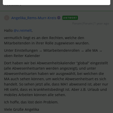
1 Antwort
Angelika_Rems-Murr-Kreis
ANTWORT
A
Forum|Forum|1 year ago
Hallo ​
@v.reimelt
,
vermutlich liegt es an den Rechten, welche den
Mitarbeitenden in ihrer Rolle zugewiesen wurden.
Unter Einstellungen → Mitarbeitendenrollen → alle MA →
oben Reiter Kalender
Dort haben wir bei Abwesenheitskalender “global” eingestellt
(alle Abwesenheitsarten werden angezeigt), und unter
Abwesenheitsarten haben wir ausgewählt, bei welchen die
MA auch sehen können, um welche Abwesenheitsart es sich
handelt. So sehen jetzt alle, dass MA1 abwesend ist, aber nur
HR sieht, dass es krankheitsbedingt ist. Aber z.B. Urlaub und
mobiles Arbeiten können alle sehen.
Ich hoffe, das löst dein Problem.
Viele Grüße Angelika