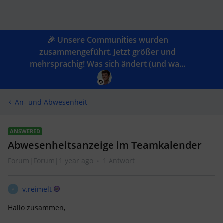
🎉 Unsere Communities wurden
zusammengeführt. Jetzt größer und
mehrsprachig! Was sich ändert (und wa...
An- und Abwesenheit
ANSWERED
Abwesenheitsanzeige im Teamkalender
Forum|Forum|1 year ago
1 Antwort
v.reimelt
V
Hallo zusammen,