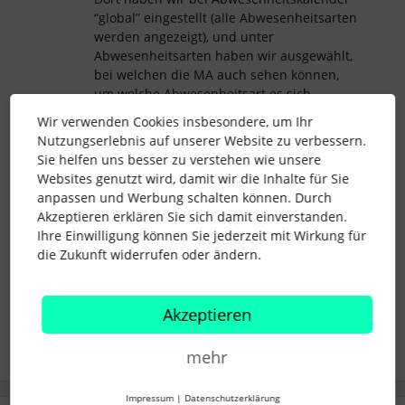
“global” eingestellt (alle Abwesenheitsarten
werden angezeigt), und unter
Abwesenheitsarten haben wir ausgewählt,
bei welchen die MA auch sehen können,
um welche Abwesenheitsart es sich
handelt. So sehen jetzt alle, dass MA1
Wir verwenden Cookies insbesondere, um Ihr
abwesend ist, aber nur HR sieht, dass es
Nutzungserlebnis auf unserer Website zu verbessern.
krankheitsbedingt ist. Aber z.B. Urlaub und
Sie helfen uns besser zu verstehen wie unsere
mobiles Arbeiten können alle sehen.
Websites genutzt wird, damit wir die Inhalte für Sie
Ich hoffe, das löst dein Problem.
anpassen und Werbung schalten können. Durch
Akzeptieren erklären Sie sich damit einverstanden.
Viele Grüße Angelika
Ihre Einwilligung können Sie jederzeit mit Wirkung für
die Zukunft widerrufen oder ändern.
Absence Types
Team Calendar
Akzeptieren
mehr
Impressum
|
Datenschutzerklärung