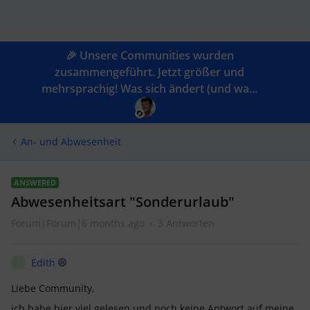
🎉 Unsere Communities wurden
zusammengeführt. Jetzt größer und
mehrsprachig! Was sich ändert (und wa...
An- und Abwesenheit
ANSWERED
Abwesenheitsart "Sonderurlaub"
Forum|Forum|6 months ago
3 Antworten
Edith
E
Liebe Community,
ich habe hier viel gelesen und noch keine Antwort auf meine