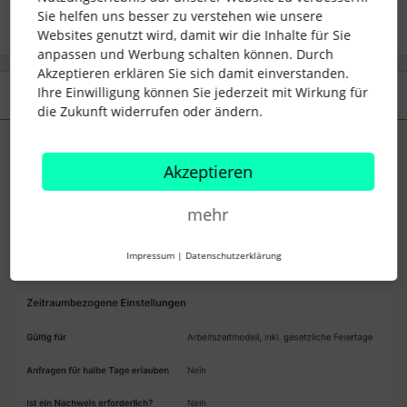
Sie helfen uns besser zu verstehen wie unsere
Websites genutzt wird, damit wir die Inhalte für Sie
anpassen und Werbung schalten können. Durch
Akzeptieren erklären Sie sich damit einverstanden.
Ihre Einwilligung können Sie jederzeit mit Wirkung für
3 Antworten
Älteste zuerst
die Zukunft widerrufen oder ändern.
SarahHen
Forum|Forum|6 months ago
ANTWORT
Akzeptieren
Hallo ​
@Edith
,
wir lösen das über eine Abwesenheitsart - bei uns Special
mehr
Leave. Diese ist als “sonstige bezahlte Freistellung” angelegt
und die Richtlinie hat keinerlei Anforderungen:
Impressum
|
Datenschutzerklärung