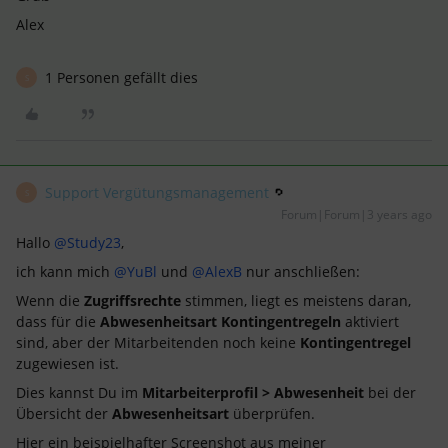
Alex
1 Personen gefällt dies
S
Support Vergütungsmanagement
S
Forum|Forum|3 years ago
Hallo
@Study23
,
ich kann mich
@YuBl
und
@AlexB
nur anschließen:
Wenn die
Zugriffsrechte
stimmen, liegt es meistens daran,
dass für die
Abwesenheitsart
Kontingentregeln
aktiviert
sind, aber der Mitarbeitenden noch keine
Kontingentregel
zugewiesen ist.
Dies kannst Du im
Mitarbeiterprofil > Abwesenheit
bei der
Übersicht der
Abwesenheitsart
überprüfen.
Hier ein beispielhafter Screenshot aus meiner