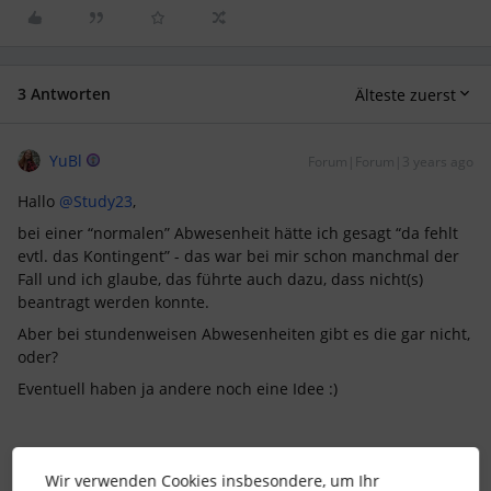
3 Antworten
Älteste zuerst
YuBl
Forum|Forum|3 years ago
Hallo
@Study23
,
bei einer “normalen” Abwesenheit hätte ich gesagt “da fehlt
evtl. das Kontingent” - das war bei mir schon manchmal der
Fall und ich glaube, das führte auch dazu, dass nicht(s)
beantragt werden konnte.
Aber bei stundenweisen Abwesenheiten gibt es die gar nicht,
oder?
Eventuell haben ja andere noch eine Idee :)
VG,
YuBl
Wir verwenden Cookies insbesondere, um Ihr