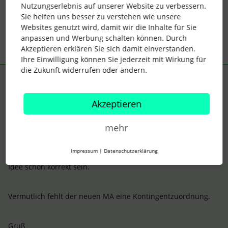
Nutzungserlebnis auf unserer Website zu verbessern.
Sie helfen uns besser zu verstehen wie unsere
1 Personen gefällt dies
S
Websites genutzt wird, damit wir die Inhalte für Sie
anpassen und Werbung schalten können. Durch
Akzeptieren erklären Sie sich damit einverstanden.
Ihre Einwilligung können Sie jederzeit mit Wirkung für
die Zukunft widerrufen oder ändern.
AlexB
Forum|Forum|3 years ago
ANTWORT
Moin,
Akzeptieren
mehr
@YuBl
es gibt auch stundenweise Abwesenheiten mit
Kontingent.
Impressum
|
Datenschutzerklärung
Vom Prinzip sollte da das gleiche gelten, also sollte Deine
Idee schon korrekt sein.
Vermutlich fehlt der neuen MA eine Kontingentzuordnung.
Gruß