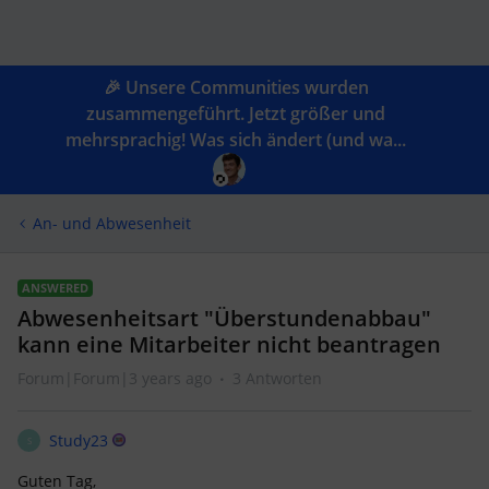
🎉 Unsere Communities wurden
zusammengeführt. Jetzt größer und
mehrsprachig! Was sich ändert (und wa...
An- und Abwesenheit
ANSWERED
Abwesenheitsart "Überstundenabbau"
kann eine Mitarbeiter nicht beantragen
Forum|Forum|3 years ago
3 Antworten
Study23
S
Guten Tag,