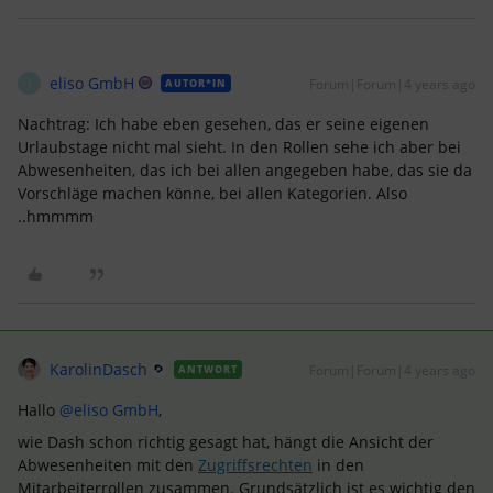
eliso GmbH
Forum|Forum|4 years ago
AUTOR*IN
E
Nachtrag: Ich habe eben gesehen, das er seine eigenen
Urlaubstage nicht mal sieht. In den Rollen sehe ich aber bei
Abwesenheiten, das ich bei allen angegeben habe, das sie da
Vorschläge machen könne, bei allen Kategorien. Also
..hmmmm
KarolinDasch
Forum|Forum|4 years ago
ANTWORT
Hallo
@eliso GmbH
,
wie Dash schon richtig gesagt hat, hängt die Ansicht der
Abwesenheiten mit den
Zugriffsrechten
in den
Mitarbeiterrollen zusammen. Grundsätzlich ist es wichtig den