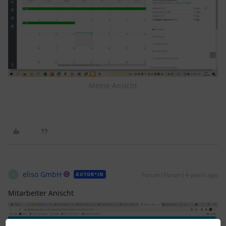
Meine Ansicht
eliso GmbH
Forum|Forum|4 years ago
AUTOR*IN
E
Mitarbeiter Anischt