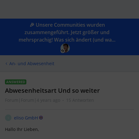
🎉 Unsere Communities wurden
zusammengeführt. Jetzt größer und
mehrsprachig! Was sich ändert (und wa...
An- und Abwesenheit
ANSWERED
Abwesenheitsart Und so weiter
Forum|Forum|4 years ago
15 Antworten
eliso GmbH
E
Hallo Ihr Lieben,