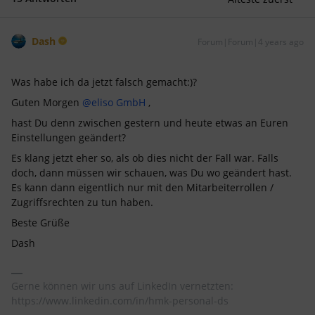
Dash
Forum|Forum|4 years ago
Was habe ich da jetzt falsch gemacht:)?
Guten Morgen
@eliso GmbH
,
hast Du denn zwischen gestern und heute etwas an Euren
Einstellungen geändert?
Es klang jetzt eher so, als ob dies nicht der Fall war. Falls
doch, dann müssen wir schauen, was Du wo geändert hast.
Es kann dann eigentlich nur mit den Mitarbeiterrollen /
Zugriffsrechten zu tun haben.
Beste Grüße
Dash
Gerne können wir uns auf LinkedIn vernetzten:
https://www.linkedin.com/in/hmk-personal-ds