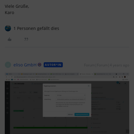
Viele Grüße,
Karo
1 Personen gefällt dies
eliso GmbH
Forum|Forum|4 years ago
AUTOR*IN
E