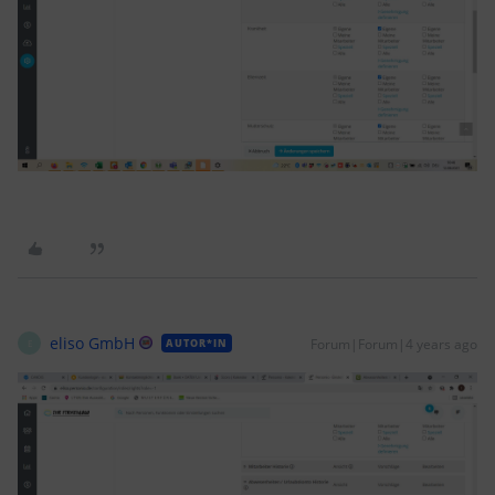
eliso GmbH
Forum|Forum|4 years ago
AUTOR*IN
E