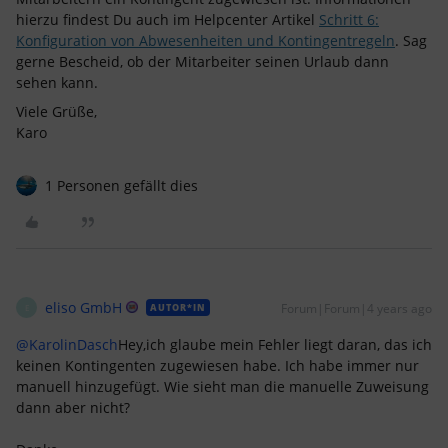
hierzu findest Du auch im Helpcenter Artikel
Schritt 6:
Konfiguration von Abwesenheiten und Kontingentregeln
. Sag
gerne Bescheid, ob der Mitarbeiter seinen Urlaub dann
sehen kann.
Viele Grüße,
Karo
1 Personen gefällt dies
eliso GmbH
Forum|Forum|4 years ago
AUTOR*IN
E
@KarolinDasch
Hey,ich glaube mein Fehler liegt daran, das ich
keinen Kontingenten zugewiesen habe. Ich habe immer nur
manuell hinzugefügt. Wie sieht man die manuelle Zuweisung
dann aber nicht?