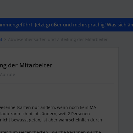
mengeführt. Jetzt größer und mehrsprachig! Was sich änd
it
Abwesenheitsarten und Zuteilung der Mitarbeiter
ng der Mitarbeiter
 Aufrufe
bwesenheitsarten nur ändern, wenn noch kein MA
rlaub kann ich nichts ändern, weil 2 Personen
nicht bewusst getan, ist aber wahrscheinlich durch
später zum Gegenchecken - welche Personen welche