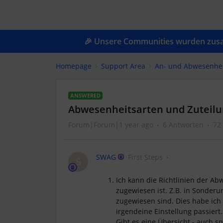
🎉 Unsere Communities wurden zusam
Homepage
Support Area
An- und Abwesenhe
ANSWERED
Abwesenheitsarten und Zuteilu
Forum|Forum|1 year ago
6 Antworten
72
SWAG
First Steps
S
Ich kann die Richtlinien der A
zugewiesen ist. Z.B. in Sonderu
zugewiesen sind. Dies habe ich 
irgendeine Einstellung passiert.
Gibt es eine Übersicht - auch 