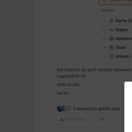
Dort kannst du auch andere Abwesen
zugeordnet ist.
Viele Grüße
Sarah
3 Menschen gefällt dies
S
Gefällt mir