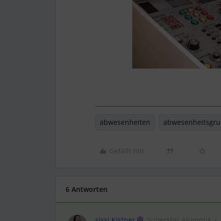
abwesenheiten
abwesenheitsgr
Gefällt mir
6 Antworten
sissi Kistner
Superstar Alumnus