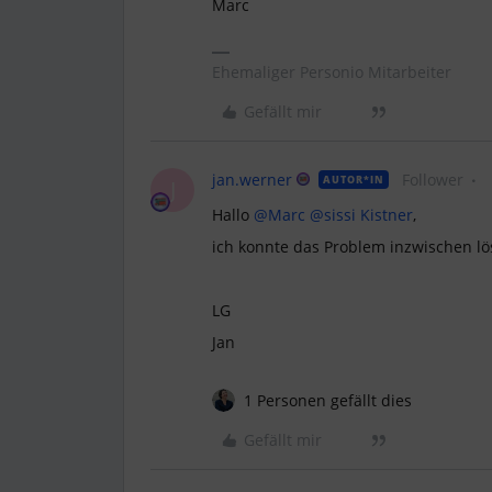
Marc
Ehemaliger Personio Mitarbeiter
Gefällt mir
jan.werner
Follower
AUTOR*IN
J
Hallo
@Marc
@sissi Kistner
,
ich konnte das Problem inzwischen lös
LG
Jan
1 Personen gefällt dies
Gefällt mir