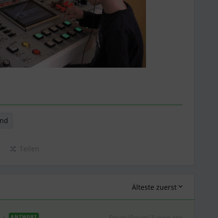
und
Teilen
Älteste zuerst
Forum|Forum|3 years ago
ANTWORT