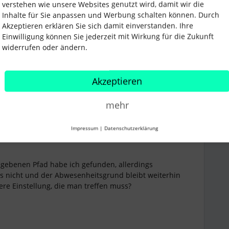
verstehen wie unsere Websites genutzt wird, damit wir die
Inhalte für Sie anpassen und Werbung schalten können. Durch
Akzeptieren erklären Sie sich damit einverstanden. Ihre
Einwilligung können Sie jederzeit mit Wirkung für die Zukunft
widerrufen oder ändern.
Akzeptieren
mehr
Forum|Forum|3 years ago
Impressum
|
Datenschutzerklärung
egebenen Pfad habe ich gefunden, allerdings
rs nicht und der Abwesenheitsgrund bleibt weiterhin
tere Einstellung, die man treffen muss?