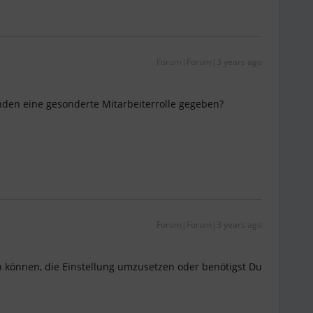
Forum|Forum|3 years ago
nden eine gesonderte Mitarbeiterrolle gegeben?
Forum|Forum|3 years ago
n können, die Einstellung umzusetzen oder benötigst Du