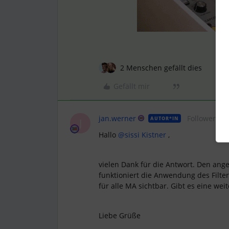
2 Menschen gefällt dies
Gefällt mir
jan.werner
Follower
AUTOR*IN
J
Hallo
@sissi Kistner
,
vielen Dank für die Antwort. Den ang
funktioniert die Anwendung des Filte
für alle MA sichtbar. Gibt es eine wei
Liebe Grüße