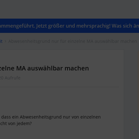
mengeführt. Jetzt größer und mehrsprachig! Was sich änd
it
Abwesenheitsgrund nur für einzelne MA auswählbar machen
nzelne MA auswählbar machen
20 Aufrufe
en, dass ein Abwesenheitsgrund nur von einzelnen
icht von jedem?