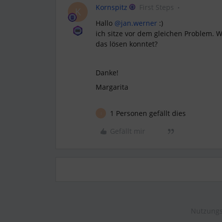
Kornspitz
First Steps
K
Hallo
@jan.werner
:)
ich sitze vor dem gleichen Problem. W
das lösen konntet?
Danke!
Margarita
1 Personen gefällt dies
I
Gefällt mir
Nutzungs