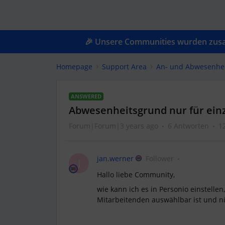
🎉 Unsere Communities wurden zusam
Homepage
Support Area
An- und Abwesenhe
ANSWERED
Abwesenheitsgrund nur für ei
Forum|Forum|3 years ago
6 Antworten
1
jan.werner
Follower
J
Hallo liebe Community,
wie kann ich es in Personio einstell
Mitarbeitenden auswählbar ist und n