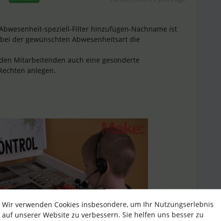
-Abwesenheit-speziell-Filter hinzufügen-Nachname ist
 bei der gewünschten Abwesenheitsart die
enden Mitarbeitenden auch eine gesonderte
 Rechten anlegen.
Wir verwenden Cookies insbesondere, um Ihr Nutzungserlebnis
auf unserer Website zu verbessern. Sie helfen uns besser zu