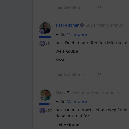
Gefällt mir
sissi Kistner
Superstar Alumnus
Hallo
@jan.werner
,
hast Du den betreffenden Mitarbeite
+21
Viele Grüße
Sissi
Gefällt mir
Marc
Personio Team Alumni
Hallo
@jan.werner
,
hast Du mittlerweile einen Weg finde
+20
dabei noch Hilfe?
Liebe Grüße