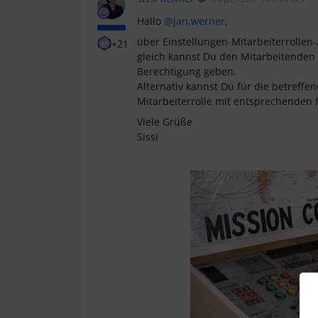
Hallo
@jan.werner
,
über Einstellungen-Mitarbeiterrollen
+21
gleich kannst Du den Mitarbeitenden
Berechtigung geben.
Alternativ kannst Du für die betreff
Mitarbeiterrolle mit entsprechenden
Viele Grüße
Sissi