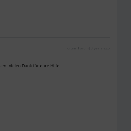
Forum|Forum|3 years ago
en. Vielen Dank für eure Hilfe.