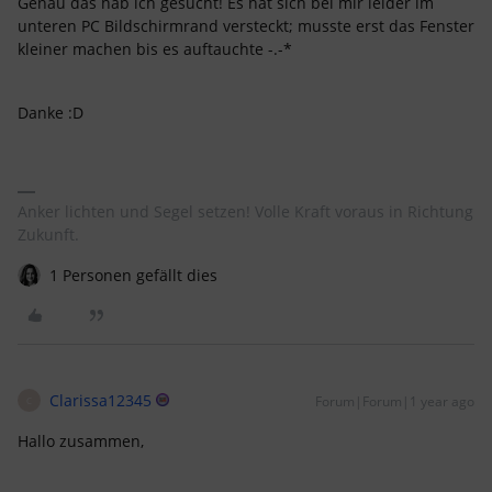
Genau das hab ich gesucht! Es hat sich bei mir leider im
unteren PC Bildschirmrand versteckt; musste erst das Fenster
kleiner machen bis es auftauchte -.-*
Danke :D
Anker lichten und Segel setzen! Volle Kraft voraus in Richtung
Zukunft.
1 Personen gefällt dies
Clarissa12345
Forum|Forum|1 year ago
C
Hallo zusammen,