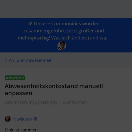
🎉 Unsere Communities wurden
zusammengeführt. Jetzt größer und
mehrsprachig! Was sich ändert (und wa...
An- und Abwesenheit
ANSWERED
Abwesenheitskontostand manuell
anpassen
Forum|Forum|2 years ago
5 Antworten
Navigator
Moin zusammen,