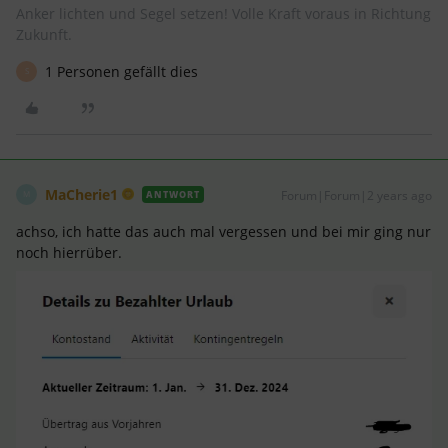
Anker lichten und Segel setzen! Volle Kraft voraus in Richtung
Zukunft.
1 Personen gefällt dies
S
MaCherie1
Forum|Forum|2 years ago
ANTWORT
M
achso, ich hatte das auch mal vergessen und bei mir ging nur
noch hierrüber.