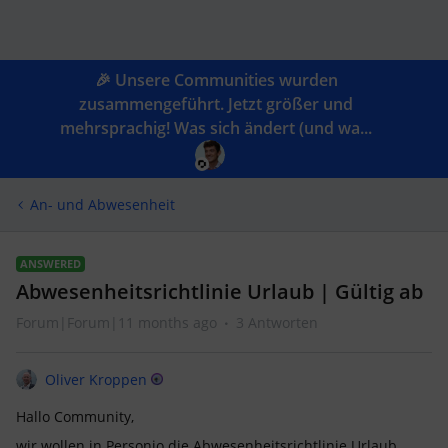
🎉 Unsere Communities wurden
zusammengeführt. Jetzt größer und
mehrsprachig! Was sich ändert (und wa...
An- und Abwesenheit
ANSWERED
Abwesenheitsrichtlinie Urlaub | Gültig ab
Forum|Forum|11 months ago
3 Antworten
Oliver Kroppen
Hallo Community,
wir wollen in Personio die Abwesenheitsrichtlinie Urlaub