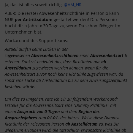
Ja, das ist alles soweit richtig, ​
@AM_HR
.
ABER: Die (erste) Abwesenheitsrichtlinie in Personio kann
NUR
per Antrittsdatum
gestartet werden! D.h. Personio
bucht dir n Jahre x 30 Tage zu, wenn Du schon lä#nger im
Unternehmen bist.
Workaround des Supportteams:
Aktuell dürfen keine Lücken in den
zugewiesenen
Abwesenheitsrichtlinien
einer
Abwesenheitsart
b
estehen. Konkret bedeutet das, dass Richtlinien nur
ab
Anstelldatum
zugewiesen werden können, wenn für die
Abwesenheitsart zuvor noch keine Richtlinie zugewiesen war, da
sonst eine Lücke ab Anstelldatum bis zu dem Zuweisungszeitpunkt
bestehen würde.
Um dies zu umgehen, rate ich Dir zu folgendem Workaround:
Erstelle für die Abwesenheitsart eine "Dummy-Richtlinie" mit
einem
Anspruch von 0 Tagen
und dem
Beginn des
Anspruchsjahres
zum
01.01.
des Jahres. Weise diese Dummy-
Richtlinie der relevanten Person
ab Anstelldatum
zu, was Dir
wiederum erlauben wird, die tatsächlich erwünschte Richtlinie ab