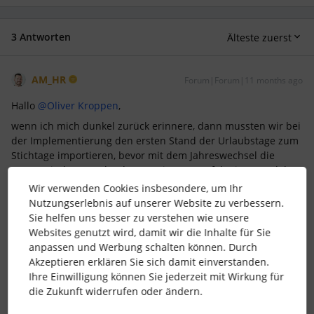
3 Antworten
Älteste zuerst
AM_HR
Forum|Forum|11 months ago
Hallo ​
@Oliver Kroppen
,
wenn ich mich dunkel zurück erinnere, dann mussten wir bei
der Implementierung den ersten Stand der Urlaubstage zum
Stichtage importieren, bevor mit dem Jahreswechsel die
automatische Vergabe der Kontingente erfolgt ist. Von daher
wäre das eine Option: Kontingent zuweisen und individuelle
Wir verwenden Cookies insbesondere, um Ihr
Kontostände importieren. Zum 01.01.2026 wäre dann
Nutzungserlebnis auf unserer Website zu verbessern.
wahrscheinlich alles wieder in der Reihe.
Sie helfen uns besser zu verstehen wie unsere
Websites genutzt wird, damit wir die Inhalte für Sie
VG, Jan
anpassen und Werbung schalten können. Durch
Akzeptieren erklären Sie sich damit einverstanden.
1 Personen gefällt dies
F
Ihre Einwilligung können Sie jederzeit mit Wirkung für
die Zukunft widerrufen oder ändern.