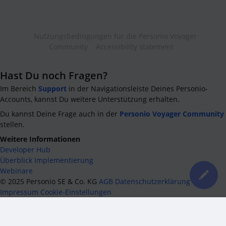
Nutzungsbedingungen für die Personio Voyager
Community
Accessibility statement
Hast Du noch Fragen?
Im Bereich
Support
in der Navigationsleiste Deines Personio-
Accounts, kannst Du weitere Unterstützung erhalten.
Du kannst Deine Frage auch in der
Personio Voyager Community
stellen.
Weitere Informationen
Developer Hub
Überblick Implementierung
Webinare
©
2025
Personio SE & Co. KG
AGB
Datenschutzerklärung
Impressum
Cookie-Einstellungen