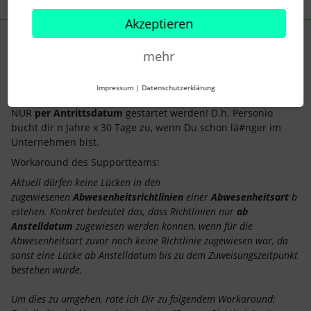
Akzeptieren
Oliver Kroppen
AUTOR*IN
ANTWORT
mehr
Forum|Forum|11 months ago
Ja, das ist alles soweit richtig, ​
@AM_HR
.
Impressum
|
Datenschutzerklärung
ABER: Die (erste) Abwesenheitsrichtlinie in Personio kann
NUR
per Antrittsdatum
gestartet werden! D.h. Personio
bucht dir n Jahre x 30 Tage zu, wenn Du schon lä#nger im
Unternehmen bist.
Workaround des Supportteams:
Aktuell dürfen keine Lücken in den
zugewiesenen
Abwesenheitsrichtlinien
einer
Abwesenheitsart
b
estehen. Konkret bedeutet das, dass Richtlinien nur
ab
Anstelldatum
zugewiesen werden können, wenn für die
Abwesenheitsart zuvor noch keine Richtlinie zugewiesen war, da
sonst eine Lücke ab Anstelldatum bis zu dem Zuweisungszeitpunkt
bestehen würde.
Um dies zu umgehen, rate ich Dir zu folgendem Workaround: