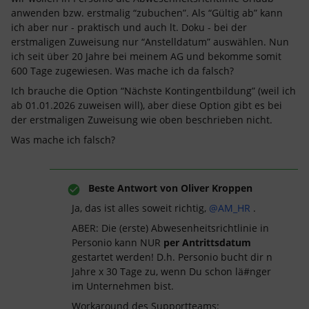
anwenden bzw. erstmalig “zubuchen”. Als “Gültig ab” kann
ich aber nur - praktisch und auch lt. Doku - bei der
erstmaligen Zuweisung nur “Anstelldatum” auswählen. Nun
ich seit über 20 Jahre bei meinem AG und bekomme somit
600 Tage zugewiesen. Was mache ich da falsch?
Ich brauche die Option “Nächste Kontingentbildung” (weil ich
ab 01.01.2026 zuweisen will), aber diese Option gibt es bei
der erstmaligen Zuweisung wie oben beschrieben nicht.
Was mache ich falsch?
Beste Antwort von
Oliver Kroppen
Ja, das ist alles soweit richtig, ​
@AM_HR
.
ABER: Die (erste) Abwesenheitsrichtlinie in
Personio kann NUR
per Antrittsdatum
gestartet werden! D.h. Personio bucht dir n
Jahre x 30 Tage zu, wenn Du schon lä#nger
im Unternehmen bist.
Workaround des Supportteams: