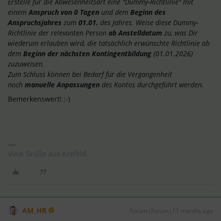
Erstelle für die Abwesenheitsart eine "Dummy-Richtlinie" mit
einem
Anspruch von 0 Tagen
und dem
Beginn des
Anspruchsjahres
zum
01.01.
des Jahres. Weise diese Dummy-
Richtlinie der relevanten Person
ab Anstelldatum
zu, was Dir
wiederum erlauben wird, die tatsächlich erwünschte Richtlinie ab
dem
Beginn der nächsten Kontingentbildung
(01.01.2026)
zuzuweisen.
Zum Schluss können bei Bedarf für die Vergangenheit
noch
manuelle Anpassungen
des Kontos durchgeführt werden.
Bemerkenswert! ;-)
Viele Grüße aus Krefeld.
AM_HR
Forum|Forum|11 months ago