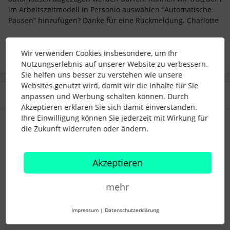
im Arbeitszeitmodell in Personio auswählen “Automatische
Pausen” hinzufügen? Danke für eine Rückmeldung. Charlotte
Wir verwenden Cookies insbesondere, um Ihr
Nutzungserlebnis auf unserer Website zu verbessern.
Sie helfen uns besser zu verstehen wie unsere
Websites genutzt wird, damit wir die Inhalte für Sie
1 Antwort
anpassen und Werbung schalten können. Durch
Akzeptieren erklären Sie sich damit einverstanden.
Ihre Einwilligung können Sie jederzeit mit Wirkung für
Daniele
Forum|Forum|6 months ago
die Zukunft widerrufen oder ändern.
Hallo Charlotte, ich habe Deinen Kommentar in eine Frage
umgewandelt damit sie sichtbarer ist.
Akzeptieren
Als Kontext: Sie wurde ursprünglich hierunter als Kommentar
gepostet.
mehr
Impressum
|
Datenschutzerklärung