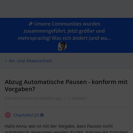
🎉 Unsere Communities wurden
zusammengeführt. Jetzt größer und
mehrsprachig! Was sich ändert (und wa...
An- und Abwesenheit
Abzug Automatische Pausen - konform mit
Vorgaben?
Forum|Forum|6 months ago
1 Antwort
Charlotte123
C
Hallo Anna, wie ist mit der Vorgabe, dass Pausen nicht
automatisch abgezogen werden dürfen. Können wir trotzdem