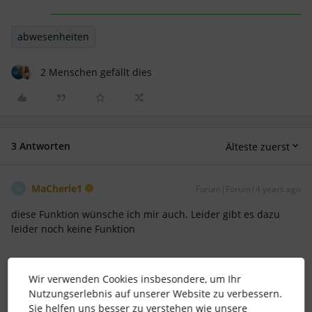
abwesenheiten
2 Menschen gefällt dies
3 Antworten
Älteste zuerst
MaCherie1
Forum|Forum|4 years ago
M
diese Funktion wünsche ich mir auch. Leider gibt es dazu
leider noch keine Funktion
2 Menschen gefällt dies
Wir verwenden Cookies insbesondere, um Ihr
Nutzungserlebnis auf unserer Website zu verbessern.
Sie helfen uns besser zu verstehen wie unsere