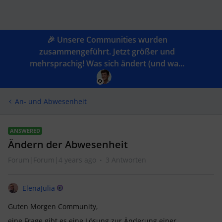
🎉 Unsere Communities wurden
zusammengeführt. Jetzt größer und
mehrsprachig! Was sich ändert (und wa...
An- und Abwesenheit
ANSWERED
Ändern der Abwesenheit
Forum|Forum|4 years ago
3 Antworten
ElenaJulia
Guten Morgen Community,
eine Frage gibt es eine Lösung zur Änderung einer