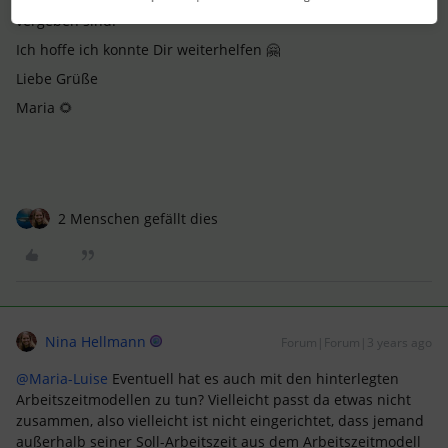
vergeben sind.
Ich hoffe ich konnte Dir weiterhelfen 🤗
Liebe Grüße
Maria 🌻
2 Menschen gefällt dies
Nina Hellmann
Forum|Forum|3 years ago
@Maria-Luise
Eventuell hat es auch mit den hinterlegten
Arbeitszeitmodellen zu tun? Vielleicht passt da etwas nicht
zusammen, also vielleicht ist nicht eingerichtet, dass jemand
außerhalb seiner Soll-Arbeitszeit aus dem Arbeitszeitmodell