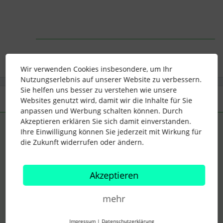
Wir verwenden Cookies insbesondere, um Ihr
Nutzungserlebnis auf unserer Website zu verbessern.
Sie helfen uns besser zu verstehen wie unsere
3 Antworten
Älteste zuerst
Websites genutzt wird, damit wir die Inhalte für Sie
anpassen und Werbung schalten können. Durch
Akzeptieren erklären Sie sich damit einverstanden.
Maria Langer
Forum|Forum|3 years ago
ANTWORT
Ihre Einwilligung können Sie jederzeit mit Wirkung für
die Zukunft widerrufen oder ändern.
Hallo
@Maria-Luise
😊
Danke, dass Du diese Frage hier in der Community stellst!
Akzeptieren
Unter
Einstellungen > Mitarbeiterrollen
sind die
Zugriffsrechte
sowohl für die Mitarbeitenden, als auch für die Vorgesetzten
mehr
definiert.
Bitte überprüfe hier, ob die Rechte zum
Anzeigen
für die
Impressum
|
Datenschutzerklärung
beiden
Mitarbeiterrollen
im Reiter
“Anwesenheit”
entsprechend