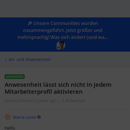
🎉 Unsere Communities wurden
zusammengeführt. Jetzt größer und
mehrsprachig! Was sich ändert (und wa...
An- und Abwesenheit
ANSWERED
Anwesenheit lässt sich nicht in jedem
Mitarbeiterprofil aktivieren
Forum|Forum|3 years ago
3 Antworten
Maria-Luise
M
Hallo,