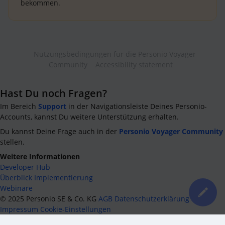
bekommen.
Nutzungsbedingungen für die Personio Voyager
Community
Accessibility statement
Hast Du noch Fragen?
Im Bereich
Support
in der Navigationsleiste Deines Personio-
Accounts, kannst Du weitere Unterstützung erhalten.
Du kannst Deine Frage auch in der
Personio Voyager Community
stellen.
Weitere Informationen
Developer Hub
Überblick Implementierung
Webinare
©
2025
Personio SE & Co. KG
AGB
Datenschutzerklärung
Impressum
Cookie-Einstellungen