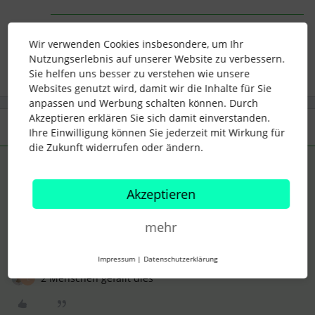
abwesenheiten
Werkstudent
Praktikant
Wir verwenden Cookies insbesondere, um Ihr
Nutzungserlebnis auf unserer Website zu verbessern.
Sie helfen uns besser zu verstehen wie unsere
Websites genutzt wird, damit wir die Inhalte für Sie
anpassen und Werbung schalten können. Durch
Akzeptieren erklären Sie sich damit einverstanden.
2 Antworten
Älteste zuerst
Ihre Einwilligung können Sie jederzeit mit Wirkung für
die Zukunft widerrufen oder ändern.
MaCherie1
Forum|Forum|4 years ago
ANTWORT
M
Akzeptieren
du könntest auch für die Werkstudenten eine eigene
Mitarbeiterrolle erstellen und dieser Rolle Vorschlagsrechte
mehr
bei der Anwesenheit geben. Alle anderen kannst du dort
dann den Zugriff verwehren
Impressum
|
Datenschutzerklärung
2 Menschen gefällt dies
L