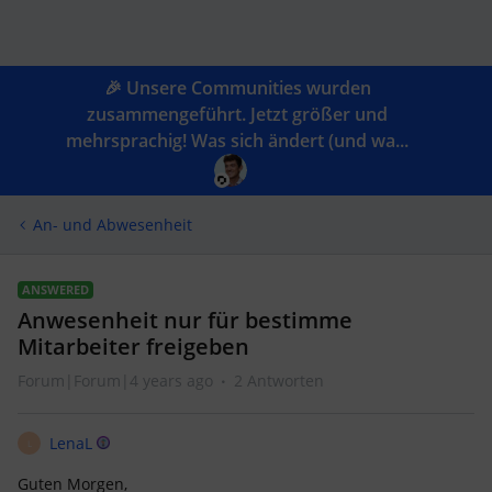
🎉 Unsere Communities wurden
zusammengeführt. Jetzt größer und
mehrsprachig! Was sich ändert (und wa...
An- und Abwesenheit
ANSWERED
Anwesenheit nur für bestimme
Mitarbeiter freigeben
Forum|Forum|4 years ago
2 Antworten
LenaL
L
Guten Morgen,