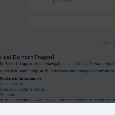
Gefällt mir
Nutzungs
Hast Du noch Fragen?
Im Bereich
Support
in der Navigationsleiste Deines Personio-Acco
Du kannst Deine Frage auch in der
Personio Voyager Community
Weitere Informationen
Developer Hub
Überblick Implementierung
Webinare
©
2025
Personio SE & Co. KG
AGB
Datenschutzerklärung
Impress