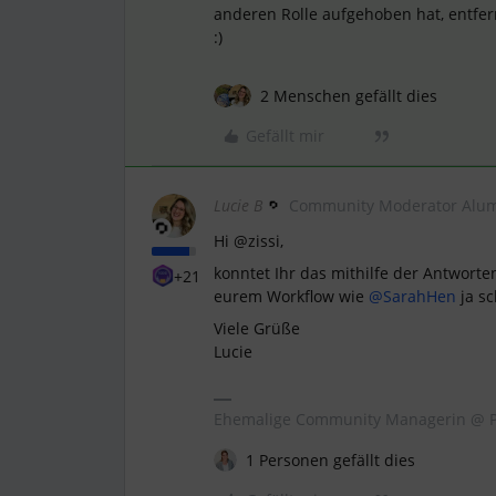
anderen Rolle aufgehoben hat, entfe
:)
2 Menschen gefällt dies
Gefällt mir
Lucie B
Community Moderator Alu
Hi @zissi,
konntet Ihr das mithilfe der Antworte
+21
eurem Workflow wie ​
@SarahHen
ja sc
Viele Grüße
Lucie
Ehemalige Community Managerin @ P
1 Personen gefällt dies