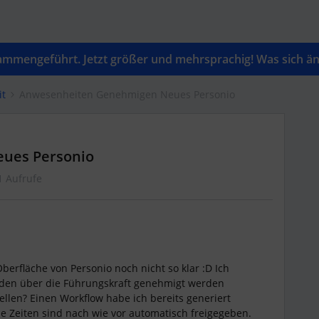
mengeführt. Jetzt größer und mehrsprachig! Was sich änd
it
Anwesenheiten Genehmigen Neues Personio
ues Personio
1 Aufrufe
erfläche von Personio noch nicht so klar :D Ich
erden über die Führungskraft genehmigt werden
llen? Einen Workflow habe ich bereits generiert
 Die Zeiten sind nach wie vor automatisch freigegeben.