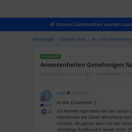
🎉 Unsere Communities wurden zusam
Homepage
Support Area
An- und Abwesenhe
ANSWERED
Anwesenheiten Genehmigen Ne
Forum|Forum|1 year ago
4 Antworten
10
zissi
Follower
Z
Hi alle Zusammen :)
ich komme irgendwie mit der neuen Ob
+1
möchte das die Zeiten die erfasst w
müssen. Wo genau kann ich das einste
allerdings funktioniert dieser nicht.