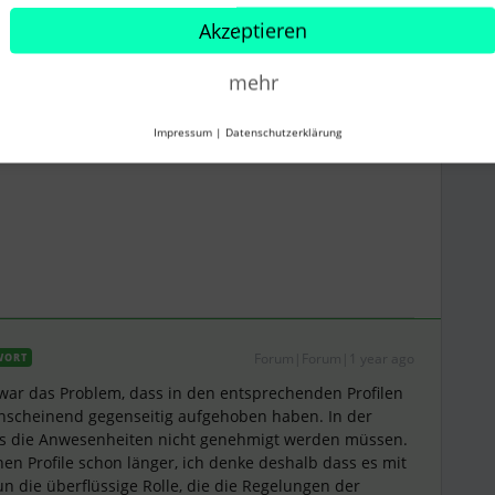
Akzeptieren
sind die Zeiten immer sofort genehmigt. 🤓
mehr
Impressum
|
Datenschutzerklärung
Forum|Forum|1 year ago
WORT
s war das Problem, dass in den entsprechenden Profilen
anscheinend gegenseitig aufgehoben haben. In der
dass die Anwesenheiten nicht genehmigt werden müssen.
nen Profile schon länger, ich denke deshalb dass es mit
 die überflüssige Rolle, die die Regelungen der