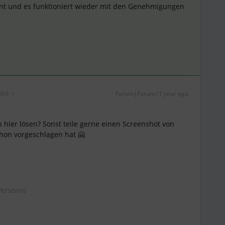
rnt und es funktioniert wieder mit den Genehmigungen
mni
Forum|Forum|1 year ago
n hier lösen? Sonst teile gerne einen Screenshot von
hon vorgeschlagen hat 🤗
ersonio