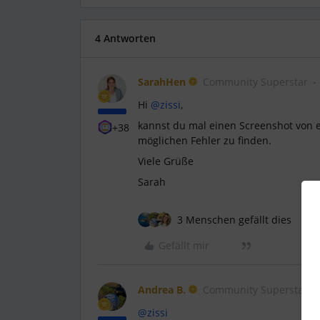
4 Antworten
SarahHen
Community Superstar
Hi ​
@zissi
,
kannst du mal einen Screenshot von e
+38
möglichen Fehler zu finden.
Viele Grüße
Sarah
3 Menschen gefällt dies
Gefällt mir
Andrea B.
Community Superstar
@zissi