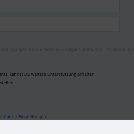
bedingungen für die Personio Voyager Community
Accessibility
unts, kannst Du weitere Unterstützung erhalten.
stellen.
um
Cookie-Einstellungen