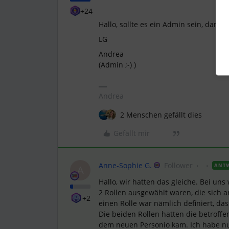
+24
Hallo, sollte es ein Admin sein, dann 
LG
Andrea
(Admin ;-) )
Andrea
2 Menschen gefällt dies
Gefällt mir
Anne-Sophie G.
Follower
ANT
A
Hallo, wir hatten das gleiche. Bei un
2 Rollen ausgewählt waren, die sich 
+2
einen Rolle war nämlich definiert, 
Die beiden Rollen hatten die betroffe
dem neuen Personio kam. Ich habe nun