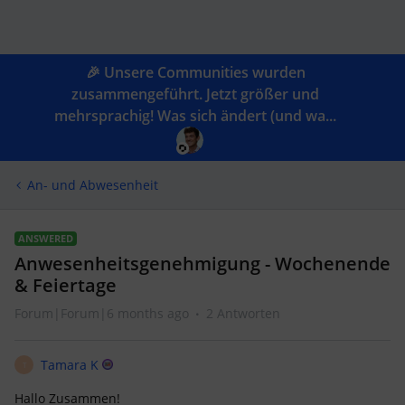
🎉 Unsere Communities wurden
zusammengeführt. Jetzt größer und
mehrsprachig! Was sich ändert (und wa...
An- und Abwesenheit
ANSWERED
Anwesenheitsgenehmigung - Wochenende
& Feiertage
Forum|Forum|6 months ago
2 Antworten
Tamara K
T
Hallo Zusammen!