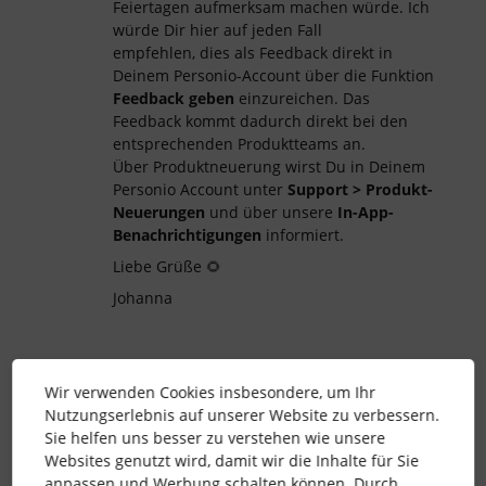
Feiertagen aufmerksam machen würde. Ich
würde Dir hier auf jeden Fall
empfehlen, dies als Feedback direkt in
Deinem Personio-Account über die Funktion
Feedback geben
einzureichen. Das
Feedback kommt dadurch direkt bei den
entsprechenden Produktteams an.
Über Produktneuerung wirst Du in Deinem
Personio Account unter
Support > Produkt-
Neuerungen
und über unsere
In-App-
Benachrichtigungen
informiert.
Liebe Grüße 🌻
Johanna
Wir verwenden Cookies insbesondere, um Ihr
anwesenheiten
Genehmigung
attendance
Nutzungserlebnis auf unserer Website zu verbessern.
Sie helfen uns besser zu verstehen wie unsere
weekends
Websites genutzt wird, damit wir die Inhalte für Sie
anpassen und Werbung schalten können. Durch