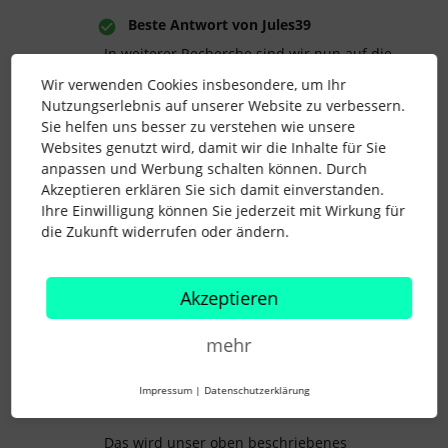
Beste Antwort von
Jules39
In weiterer Recherche sind wir nun auf die
Neugestaltung von Genehmigungen
Wir verwenden Cookies insbesondere, um Ihr
gestoßen. Diese ist für uns noch nicht aktiv.
Nutzungserlebnis auf unserer Website zu verbessern.
https://support.personio.de/hc/de/articles/2
Sie helfen uns besser zu verstehen wie unsere
0420487396765-Neugestaltung-von-
Websites genutzt wird, damit wir die Inhalte für Sie
Genehmigungen
anpassen und Werbung schalten können. Durch
Akzeptieren erklären Sie sich damit einverstanden.
Ihre Einwilligung können Sie jederzeit mit Wirkung für
Im Detailabschnitt zu den “Bedingungen”
die Zukunft widerrufen oder ändern.
scheint man Regeln nur auf Basis der
inhaltlichen Zeiten einrichten zu können
(Dauern und Zeitpunkte)
Akzeptieren
https://support.personio.de/hc/de/articles/2
0418710205341-Genehmigungen-von-
Anwesenheiten-in-Automatisierungen-
mehr
einrichten#h_01J3MT4HMAR20F2792CFA1Q
QG2
Impressum
|
Datenschutzerklärung
Das wird unser oben beschriebenes