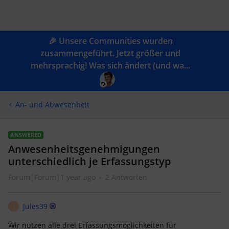
🎉 Unsere Communities wurden
zusammengeführt. Jetzt größer und
mehrsprachig! Was sich ändert (und wa...
An- und Abwesenheit
ANSWERED
Anwesenheitsgenehmigungen
unterschiedlich je Erfassungstyp
Forum|Forum|1 year ago
2 Antworten
Jules39
J
Wir nutzen alle drei Erfassungsmöglichkeiten für