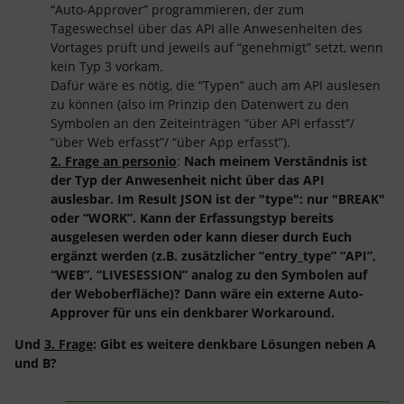
“Auto-Approver” programmieren, der zum
Tageswechsel über das API alle Anwesenheiten des
Vortages prüft und jeweils auf “genehmigt” setzt, wenn
kein Typ 3 vorkam.
Dafür wäre es nötig, die “Typen” auch am API auslesen
zu können (also im Prinzip den Datenwert zu den
Symbolen an den Zeiteinträgen “über API erfasst”/
“über Web erfasst”/ “über App erfasst”).
2. Frage an personio
:
Nach meinem Verständnis ist
der Typ der Anwesenheit nicht über das API
auslesbar. Im Result JSON ist der "type": nur "BREAK"
oder “WORK”. Kann der Erfassungstyp bereits
ausgelesen werden oder kann dieser durch Euch
ergänzt werden (z.B. zusätzlicher “entry_type” “API”,
“WEB”, “LIVESESSION” analog zu den Symbolen auf
der Weboberfläche)? Dann wäre ein externe Auto-
Approver für uns ein denkbarer Workaround.
Und
3. Frage
: Gibt es weitere denkbare Lösungen neben A
und B?