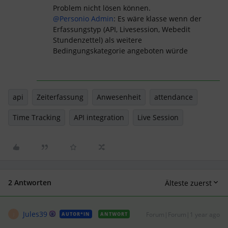
Problem nicht lösen können.
@Personio Admin
: Es wäre klasse wenn der
Erfassungstyp (API, Livesession, Webedit
Stundenzettel) als weitere
Bedingungskategorie angeboten würde
api
Zeiterfassung
Anwesenheit
attendance
Time Tracking
API integration
Live Session
2 Antworten
Älteste zuerst
Jules39
Forum|Forum|1 year ago
AUTOR*IN
ANTWORT
J