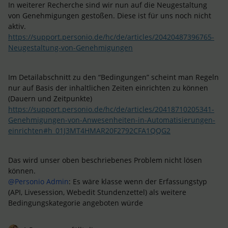
In weiterer Recherche sind wir nun auf die Neugestaltung
von Genehmigungen gestoßen. Diese ist für uns noch nicht
aktiv.
https://support.personio.de/hc/de/articles/20420487396765-
Neugestaltung-von-Genehmigungen
Im Detailabschnitt zu den “Bedingungen” scheint man Regeln
nur auf Basis der inhaltlichen Zeiten einrichten zu können
(Dauern und Zeitpunkte)
https://support.personio.de/hc/de/articles/20418710205341-
Genehmigungen-von-Anwesenheiten-in-Automatisierungen-
einrichten#h_01J3MT4HMAR20F2792CFA1QQG2
Das wird unser oben beschriebenes Problem nicht lösen
können.
@Personio Admin
: Es wäre klasse wenn der Erfassungstyp
(API, Livesession, Webedit Stundenzettel) als weitere
Bedingungskategorie angeboten würde