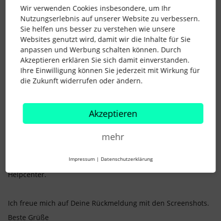
Wir verwenden Cookies insbesondere, um Ihr
Nutzungserlebnis auf unserer Website zu verbessern.
Sie helfen uns besser zu verstehen wie unsere
Websites genutzt wird, damit wir die Inhalte für Sie
Grundsätzlich kannst Du die Zeit genauso wie von Dir
anpassen und Werbung schalten können. Durch
beschrieben eingeben. Pausenzeiten werden automatisch
Akzeptieren erklären Sie sich damit einverstanden.
zwischen “Lücken” in den Arbeitszeiten angezeigt und haben
Ihre Einwilligung können Sie jederzeit mit Wirkung für
keine direkte Auswirkung auf die
Überstunden
.
die Zukunft widerrufen oder ändern.
In meinem Beispiel arbeitet der*die Mitarbeitende 6:48h
Montag bis Freitag. Um
Überstunden
zu generieren, muss die
Akzeptieren
eingetragene Arbeitszeit über 6:48h liegen.
Am 27.02., ein Montag, müssten also 6:48h eingetragen
mehr
werden. Es sind insgesamt 9 Stunden Arbeitszeit
eingetragen. Das ergibt in dem Fall 2:12h
Überstunden
.
Impressum
|
Datenschutzerklärung
Mehr zum Reiter
Anwesenheit
erfährst Du auch
hier
im
Helpcenter.
Ich freue mich auf Deine Rückmeldung mit den Screenshots.
Beste Grüße