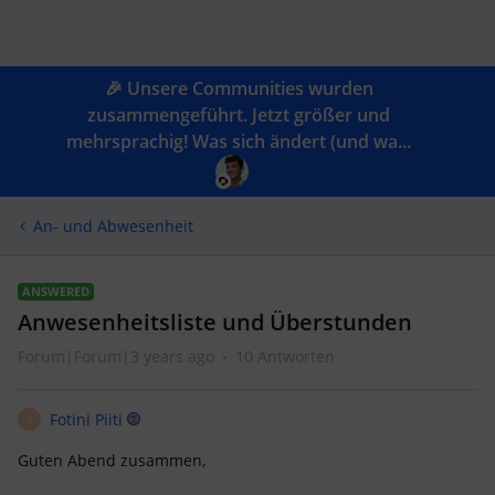
🎉 Unsere Communities wurden
zusammengeführt. Jetzt größer und
mehrsprachig! Was sich ändert (und wa...
An- und Abwesenheit
ANSWERED
Anwesenheitsliste und Überstunden
Forum|Forum|3 years ago
10 Antworten
Fotini Piiti
F
Guten Abend zusammen,