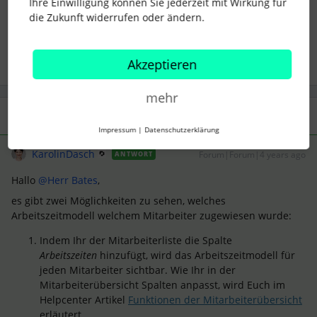
Ihre Einwilligung können Sie jederzeit mit Wirkung für
die Zukunft widerrufen oder ändern.
Anwesenheit
Arbeitszeitmodell
Akzeptieren
mehr
1 Antwort
Impressum
|
Datenschutzerklärung
KarolinDasch
Forum|Forum|4 years ago
ANTWORT
Hallo
@Herr Bates
,
es gibt zwei Möglichkeiten zu sehen, welches
Arbeitszeitmodell welchem Mitarbeiter zugewiesen wurde:
Indem Ihr der Mitarbeiterliste die Spalte
Arbeitszeiten
hinzufügt, wird das Arbeitszeitmodell für
jeden Mitarbeiter sichtbar. Wie Ihr in der
Mitarbeiterübersicht Spalten anpasst, wird Euch im
Helpcenter Artikel
Funktionen der Mitarbeiterübersicht
erläutert.