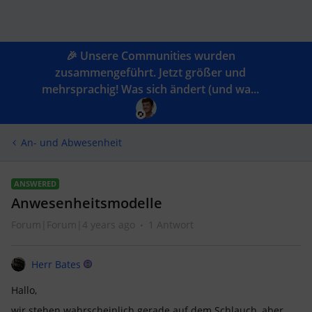
🎉 Unsere Communities wurden
zusammengeführt. Jetzt größer und
mehrsprachig! Was sich ändert (und wa...
An- und Abwesenheit
ANSWERED
Anwesenheitsmodelle
Forum|Forum|4 years ago
1 Antwort
Herr Bates
Hallo,
wir stehen wahrscheinlich gerade auf dem Schlauch, aber