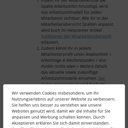
Indem Ihr der Mitarbeiterliste die
Spalte
Arbeitszeiten
hinzufügt, wird
das Arbeitszeitmodell für jeden
Mitarbeiter sichtbar. Wie Ihr in der
Mitarbeiterübersicht Spalten anpasst,
wird Euch im Helpcenter Artikel
Funktionen der Mitarbeiterübersicht
erläutert.
Zudem könnt Ihr in jedem
Mitarbeiterprofil unter
Anwesenheit >
Arbeitstage & Wochenstunden > drei
Punkte rechts oben > Weitere Details
das aktuelle sowie zukünftige
Arbeitszeitmodelle einsehen.
Der
Reiter Anwesenheit
wird Euch im
Helpcenter auch nochmal näher
Wir verwenden Cookies insbesondere, um Ihr
beschrieben.
Nutzungserlebnis auf unserer Website zu verbessern.
Sie helfen uns besser zu verstehen wie unsere
Viele Grüße,
Websites genutzt wird, damit wir die Inhalte für Sie
Karo
anpassen und Werbung schalten können. Durch
Akzeptieren erklären Sie sich damit einverstanden.