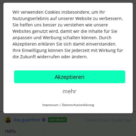
Wir verwenden Cookies insbesondere, um Ihr
EmmaEmily
Forum|Forum|3 years ago
E
Nutzungserlebnis auf unserer Website zu verbessern.
Sie helfen uns besser zu verstehen wie unsere
Hallo heckelc,
Websites genutzt wird, damit wir die Inhalte für Sie
wir haben hier einfach eine Abwesenheit erstellt, die wir
anpassen und Werbung schalten können. Durch
“Teilzeit-Frei” genannt haben und mittels Excel-Upload für
Akzeptieren erklären Sie sich damit einverstanden.
alle betreffenden Mitarbeiter hochgeladen haben. So
Ihre Einwilligung können Sie jederzeit mit Wirkung für
erscheinen sie im Dashboard und im Kalender als abwesend
die Zukunft widerrufen oder ändern.
und alle wissen Bescheid.
LG Emily
Akzeptieren
1 Personen gefällt dies
mehr
Impressum
|
Datenschutzerklärung
lisa.guenther
Forum|Forum|3 years ago
ANTWORT
Hallo,