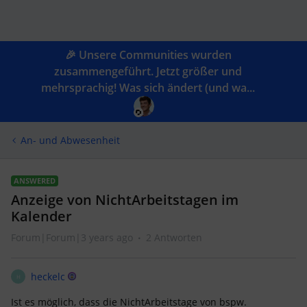
🎉 Unsere Communities wurden
zusammengeführt. Jetzt größer und
mehrsprachig! Was sich ändert (und wa...
An- und Abwesenheit
ANSWERED
Anzeige von NichtArbeitstagen im
Kalender
Forum|Forum|3 years ago
2 Antworten
heckelc
H
Ist es möglich, dass die NichtArbeitstage von bspw.