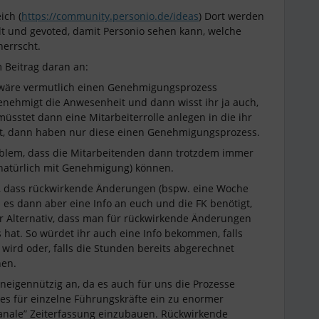
ich (
https://community.personio.de/ideas
) Dort werden
 und gevoted, damit Personio sehen kann, welche
herrscht.
 Beitrag daran an:
ch wäre vermutlich einen Genehmigungsprozess
genehmigt die Anwesenheit und dann wisst ihr ja auch,
müsstet dann eine Mitarbeiterrolle anlegen in die ihr
mt, dann haben nur diese einen Genehmigungsprozess.
roblem, dass die Mitarbeitenden dann trotzdem immer
 (natürlich mit Genehmigung) können.
e, dass rückwirkende Änderungen (bspw. eine Woche
 es dann aber eine Info an euch und die FK benötigt,
r Alternativ, dass man für rückwirkende Änderungen
at. So würdet ihr auch eine Info bekommen, falls
wird oder, falls die Stunden bereits abgerechnet
nen.
neigennützig an, da es auch für uns die Prozesse
es für einzelne Führungskräfte ein zu enormer
nale” Zeiterfassung einzubauen. Rückwirkende