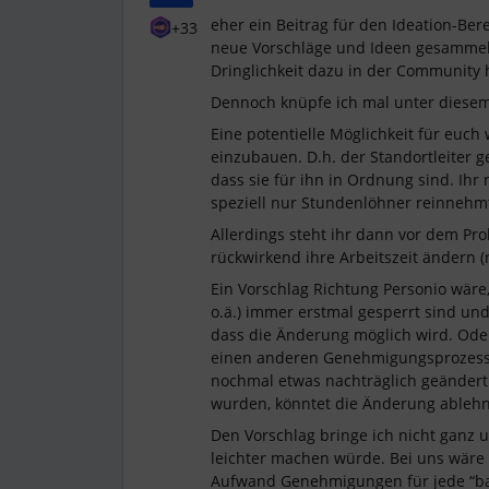
eher ein Beitrag für den Ideation-Bere
+33
neue Vorschläge und Ideen gesammelt
Dringlichkeit dazu in der Community 
Dennoch knüpfe ich mal unter diesem
Eine potentielle Möglichkeit für eu
einzubauen. D.h. der Standortleiter 
dass sie für ihn in Ordnung sind. Ihr 
speziell nur Stundenlöhner reinneh
Allerdings steht ihr dann vor dem P
rückwirkend ihre Arbeitszeit ändern
Ein Vorschlag Richtung Personio wär
o.ä.) immer erstmal gesperrt sind und
dass die Änderung möglich wird. Ode
einen anderen Genehmigungsprozess h
nochmal etwas nachträglich geändert 
wurden, könntet die Änderung ableh
Den Vorschlag bringe ich nicht ganz u
leichter machen würde. Bei uns wäre 
Aufwand Genehmigungen für jede “ba