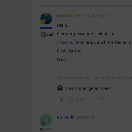
Dash
Community Superstar
Hallo,
hier der passende Link dazu:
+46
@Leslie
: Denk dran, auch für Deine Id
Beste Grüße
Dash
Gerne können wir uns auf LinkedIn ve
1 Personen gefällt dies
Gefällt mir
RB-OL
Detective
R