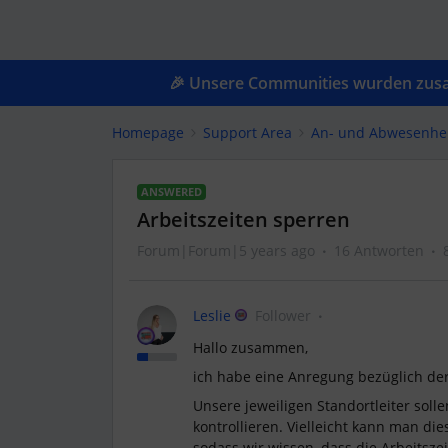
🎉 Unsere Communities wurden zusam
Homepage
Support Area
An- und Abwesenhe
ANSWERED
Arbeitszeiten sperren
Forum|Forum|5 years ago
16 Antworten
Leslie
Follower
Hallo zusammen,
ich habe eine Anregung bezüglich der 
Unsere jeweiligen Standortleiter soll
kontrollieren. Vielleicht kann man die
sodass wir wissen, dass die Arbeitszei