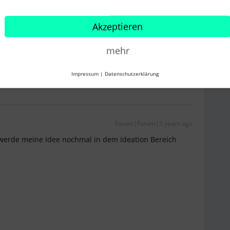
Akzeptieren
mehr
Impressum
|
Datenschutzerklärung
Forum|Forum|5 years ago
h werde meine Idee nochmal in dem Ideation Bereich