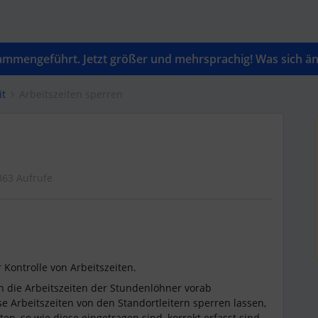
mengeführt. Jetzt größer und mehrsprachig! Was sich änd
it
Arbeitszeiten sperren
863 Aufrufe
Kontrolle von Arbeitszeiten.
en die Arbeitszeiten der Stundenlöhner vorab
se Arbeitszeiten von den Standortleitern sperren lassen,
ten, so wie diese eingetragen sind, korrekt erfasst sind.