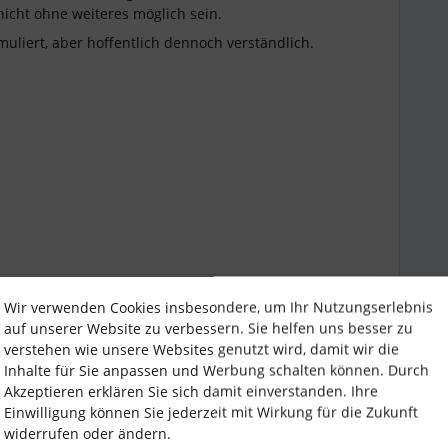
icht ohne weiteres möglich sein.
muliert, aber hoffentlich dennoch verständlich.
Wir verwenden Cookies insbesondere, um Ihr Nutzungserlebnis
Forum|Forum|5 years ago
auf unserer Website zu verbessern. Sie helfen uns besser zu
verstehen wie unsere Websites genutzt wird, damit wir die
Inhalte für Sie anpassen und Werbung schalten können. Durch
a
anschließen und würde Dich daher bitten Deinen
Akzeptieren erklären Sie sich damit einverstanden. Ihre
ation Bereich
zu posten. Einen kleinen Leitfaden, wie
Einwilligung können Sie jederzeit mit Wirkung für die Zukunft
kannst, findest du
hier
.
widerrufen oder ändern.
e dort Euren Austausch weiterführt. :)