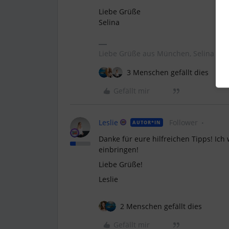
Liebe Grüße
Selina
Liebe Grüße aus München, Selina ✨
3 Menschen gefällt dies
Gefällt mir
Leslie
Follower
AUTOR*IN
Danke für eure hilfreichen Tipps! Ic
einbringen!
Liebe Grüße!
Leslie
2 Menschen gefällt dies
Gefällt mir