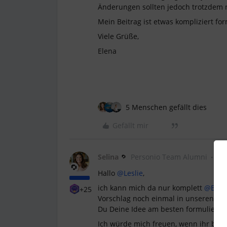
Änderungen sollten jedoch trotzdem n
Mein Beitrag ist etwas kompliziert for
Viele Grüße,
Elena
5 Menschen gefällt dies
Gefällt mir
Selina
Personio Team Alumni
Hallo
@Leslie
,
ich kann mich da nur komplett
@Elen
+25
Vorschlag noch einmal in unseren
Ide
Du Deine Idee am besten formulieren 
Ich würde mich freuen, wenn ihr beid