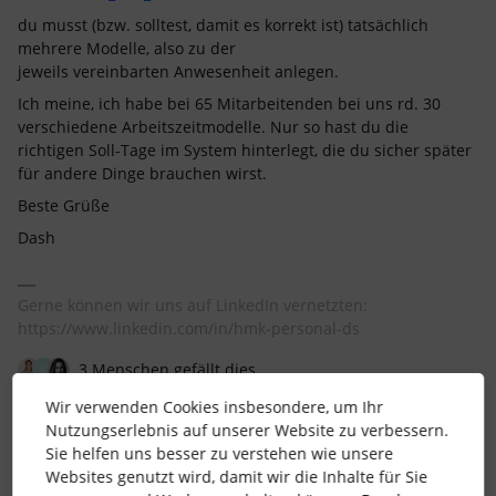
du musst (bzw. solltest, damit es korrekt ist) tatsächlich
mehrere Modelle, also zu der
jeweils vereinbarten Anwesenheit anlegen.
Ich meine, ich habe bei 65 Mitarbeitenden bei uns rd. 30
verschiedene Arbeitszeitmodelle. Nur so hast du die
richtigen Soll-Tage im System hinterlegt, die du sicher später
für andere Dinge brauchen wirst.
Beste Grüße
Dash
Gerne können wir uns auf LinkedIn vernetzten:
https://www.linkedin.com/in/hmk-personal-ds
3 Menschen gefällt dies
M
Wir verwenden Cookies insbesondere, um Ihr
Nutzungserlebnis auf unserer Website zu verbessern.
Sie helfen uns besser zu verstehen wie unsere
Websites genutzt wird, damit wir die Inhalte für Sie