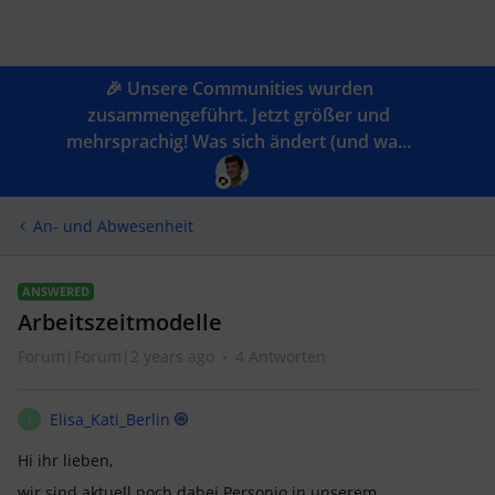
🎉 Unsere Communities wurden
zusammengeführt. Jetzt größer und
mehrsprachig! Was sich ändert (und wa...
An- und Abwesenheit
ANSWERED
Arbeitszeitmodelle
Forum|Forum|2 years ago
4 Antworten
Elisa_Kati_Berlin
E
Hi ihr lieben,
wir sind aktuell noch dabei Personio in unserem