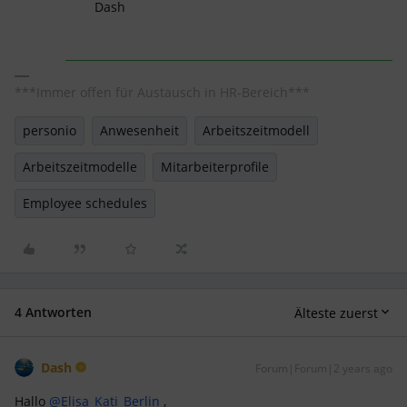
Dash
***Immer offen für Austausch in HR-Bereich***
personio
Anwesenheit
Arbeitszeitmodell
Arbeitszeitmodelle
Mitarbeiterprofile
Employee schedules
4 Antworten
Älteste zuerst
Dash
Forum|Forum|2 years ago
Hallo
@Elisa_Kati_Berlin
,