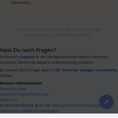
bekommen.
Nutzungsbedingungen für die Personio Voyager
Community
Accessibility statement
Hast Du noch Fragen?
Im Bereich
Support
in der Navigationsleiste Deines Personio-
Accounts, kannst Du weitere Unterstützung erhalten.
Du kannst Deine Frage auch in der
Personio Voyager Community
stellen.
Weitere Informationen
Developer Hub
Überblick Implementierung
Webinare
©
2025
Personio SE & Co. KG
AGB
Datenschutzerklärung
Impressum
Cookie-Einstellungen