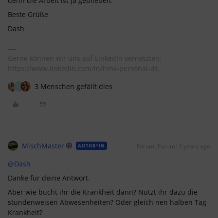
denn die Arbeit ist ja geblieben.
Beste Grüße
Dash
Gerne können wir uns auf LinkedIn vernetzten:
https://www.linkedin.com/in/hmk-personal-ds
3 Menschen gefällt dies
M
MischMaster
Forum|Forum|3 years ago
AUTOR*IN
@Dash
Danke für deine Antwort.
Aber wie bucht ihr die Krankheit dann? Nutzt ihr dazu die
stundenweisen Abwesenheiten? Oder gleich nen halben Tag
Krankheit?