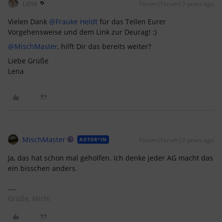
Lena
Forum|Forum|3 years ago
Vielen Dank
@Frauke Heldt
für das Teilen Eurer
Vorgehensweise und dem Link zur Deurag! :)
@MischMaster
, hilft Dir das bereits weiter?
Liebe Grüße
Lena
MischMaster
Forum|Forum|3 years ago
AUTOR*IN
Ja, das hat schon mal geholfen. Ich denke jeder AG macht das
ein bisschen anders.
Grüße, Michi