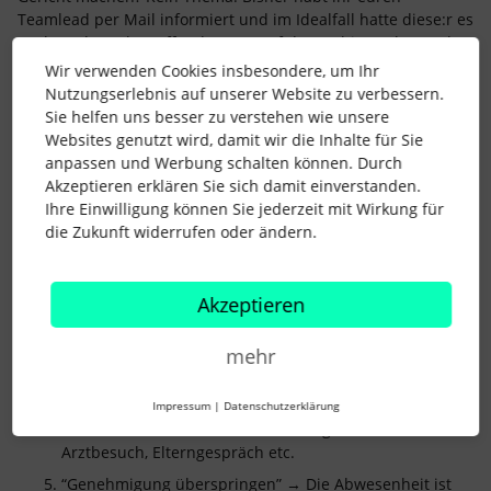
Teamlead per Mail informiert und im Idealfall hatte diese:r es
auch noch am betreffenden Tag auf dem Schirm. Aber mal
ehrlich, wir sind alle keine Übermenschen und vergessen
Wir verwenden Cookies insbesondere, um Ihr
gern mal die ein oder andere Information. Dafür schafft
Nutzungserlebnis auf unserer Website zu verbessern.
Personio jetzt Abhilfe. Ab sofort steht euch die Abwesenheit
Sie helfen uns besser zu verstehen wie unsere
“Stündliche Abwesenheit” zur Verfügung. Diese könnt ihr
Websites genutzt wird, damit wir die Inhalte für Sie
analog zu z.B. Mobile Working in eurem Personio-Profil
anpassen und Werbung schalten können. Durch
buchen.
Akzeptieren erklären Sie sich damit einverstanden.
Ihre Einwilligung können Sie jederzeit mit Wirkung für
“Abwesenheit” in eurem Personio-Profil öffnen und den
die Zukunft widerrufen oder ändern.
gewünschten Tag im Kalender auswählen und
draufklicken
Art der Abwesenheit: “Stündliche Abwesenheit”
Akzeptieren
auswählen
“Teil des Tages” anklicken und eure geschätzte Start-
mehr
und Endzeit der Abwesenheit hinterlegen
Im Kommentar bei dieser Abwesenheitsart bitte immer
Impressum
|
Datenschutzerklärung
den Grund für euer Fernbleiben angeben, also z.B.
Arztbesuch, Elterngespräch etc.
“Genehmigung überspringen” → Die Abwesenheit ist