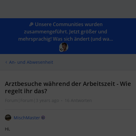
🎉 Unsere Communities wurden
zusammengeführt. Jetzt größer und
mehrsprachig! Was sich ändert (und wa...
An- und Abwesenheit
Arztbesuche während der Arbeitszeit - Wie
regelt ihr das?
Forum|Forum|3 years ago
16 Antworten
MischMaster
Hi,