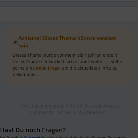
Achtung! Dieses Thema könnte veraltet
⚠️
sein
Dieses Thema wurde vor mehr als
4 Jahren
erstellt.
Unser Produkt entwickelt sich schnell weiter — stelle
gerne eine
neue Frage
, um die aktuellsten Infos zu
bekommen.
Nutzungsbedingungen für die Personio Voyager
Community
Accessibility statement
Hast Du noch Fragen?
Im Bereich
Support
in der Navigationsleiste Deines Personio-