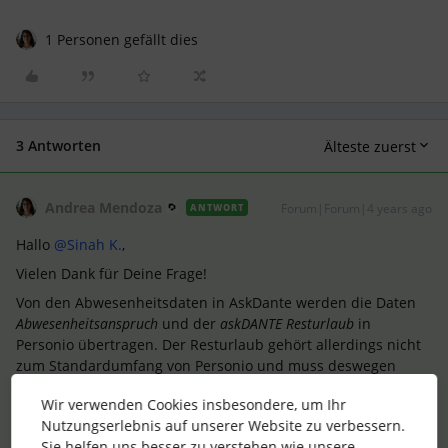
1 Personen gefällt dies
3 Antworten
Älteste zuerst
Andrea Mendoza
Forum|Forum|4 years ago
ANTWORT
Hallo
@Sinah K.
,
Vielen Dank für Deine Frage!
Von den Abwesenheitsdaten in AskDante werden die Daten
Abwesenheitsanspruch
und der
askDANTE Resturlaub
in
Personio übertragen. Der Resturlaub gehört allerdings nicht
zum Standardumfang von Personio und muss deswegen
als
Attribut zunächst eingerichtet werden
. Kann es sein, dass
Wir verwenden Cookies insbesondere, um Ihr
Ihr das
Attribut
noch nicht in Personio hinterlegt habt?
Nutzungserlebnis auf unserer Website zu verbessern.
Für mehr Einzelheiten über die Integration mit AskDante,
Sie helfen uns besser zu verstehen wie unsere