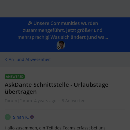
🎉 Unsere Communities wurden
zusammengeführt. Jetzt größer und
mehrsprachig! Was sich ändert (und wa...
An- und Abwesenheit
ANSWERED
AskDante Schnittstelle - Urlaubstage
übertragen
Forum|Forum|4 years ago
3 Antworten
Sinah K.
S
Hallo zusammen, ein Teil des Teams erfasst bei uns