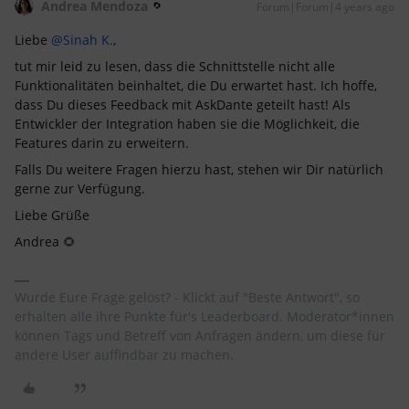
Andrea Mendoza
Forum|Forum|4 years ago
Liebe
@Sinah K.
,
tut mir leid zu lesen, dass die Schnittstelle nicht alle
Funktionalitäten beinhaltet, die Du erwartet hast. Ich hoffe,
dass Du dieses Feedback mit AskDante geteilt hast! Als
Entwickler der Integration haben sie die Möglichkeit, die
Features darin zu erweitern.
Falls Du weitere Fragen hierzu hast, stehen wir Dir natürlich
gerne zur Verfügung.
Liebe Grüße
Andrea 🌻
Wurde Eure Frage gelöst? - Klickt auf "Beste Antwort", so
erhalten alle ihre Punkte für's Leaderboard. Moderator*innen
können Tags und Betreff von Anfragen ändern, um diese für
andere User auffindbar zu machen.