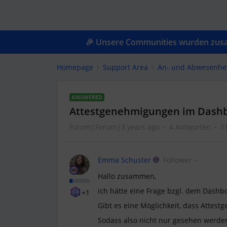
🎉 Unsere Communities wurden zusam
Homepage
Support Area
An- und Abwesenhe
ANSWERED
Attestgenehmigungen im Dash
Forum|Forum|3 years ago
4 Antworten
1
Emma Schuster
Follower
Hallo zusammen,
ich hätte eine Frage bzgl. dem Dashb
+1
Gibt es eine Möglichkeit, dass Atte
Sodass also nicht nur gesehen werde