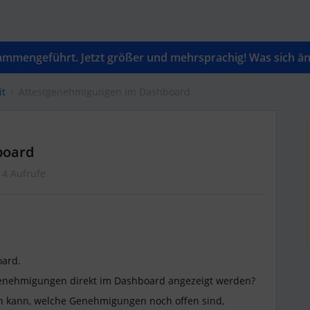
mengeführt. Jetzt größer und mehrsprachig! Was sich änd
it
Attestgenehmigungen im Dashboard
board
14 Aufrufe
oard.
stgenehmigungen direkt im Dashboard angezeigt werden?
n kann, welche Genehmigungen noch offen sind,