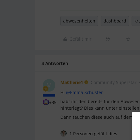
abwesenheiten
dashboard
kr
Gefällt mir
4 Antworten
MaCherie1
Community Superstar
M
Hi
@Emma Schuster
habt ihr den bereits für den Abwese
+35
hinterlegt? Dies kann unter einstellen
Dann tauchen diese auch auf dem Da
1 Personen gefällt dies