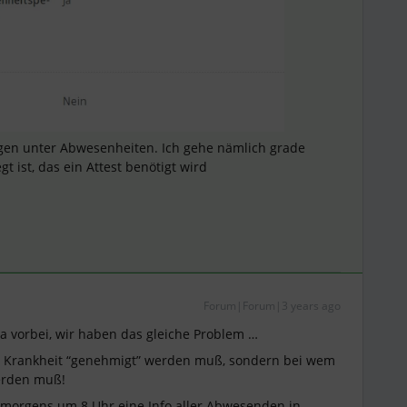
ngen unter Abwesenheiten. Ich gehe nämlich grade
t ist, das ein Attest benötigt wird
Forum|Forum|3 years ago
a vorbei, wir haben das gleiche Problem …
e Krankheit “genehmigt” werden muß, sondern bei wem
erden muß!
n morgens um 8 Uhr eine Info aller Abwesenden in