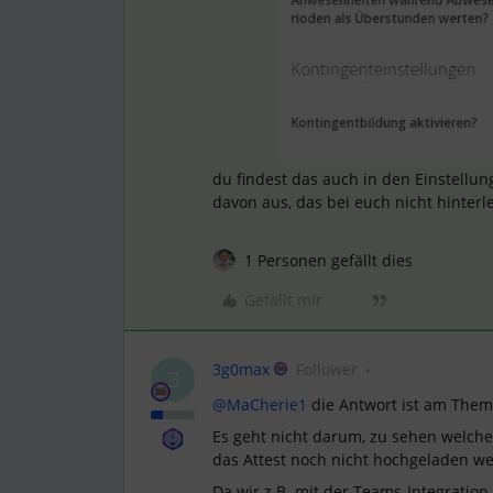
du findest das auch in den Einstellu
davon aus, das bei euch nicht hinterleg
1 Personen gefällt dies
Gefällt mir
3g0max
Follower
3
@MaCherie1
die Antwort ist am Them
Es geht nicht darum, zu sehen welch
das Attest noch nicht hochgeladen w
Da wir z.B. mit der Teams-Integratio