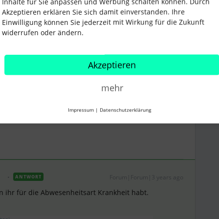
Inhalte für Sie anpassen und Werbung schalten können. Durch
Akzeptieren erklären Sie sich damit einverstanden. Ihre
Einwilligung können Sie jederzeit mit Wirkung für die Zukunft
widerrufen oder ändern.
r
Forum|Forum|3 years ago
Akzeptieren
kheit haben wir bereits und dementsprechend werden
mehr
 Dashboard angezeigt.
welchen Mitarbeitern noch eine AU fehlt.
Impressum
|
Datenschutzerklärung
Forum|Forum|3 years ago
ANTWORT
 ihr für die Abwesenheitsart Krankheit habt.