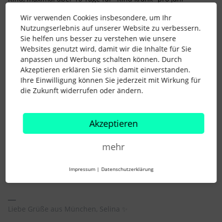
nehmen. Wir fügen die Tage entsprechend zu, sobald jemand
Wir verwenden Cookies insbesondere, um Ihr
ein Kind bekommt oder bei uns startet und bereits ein
Nutzungserlebnis auf unserer Website zu verbessern.
Kind/Kinder hat.
Sie helfen uns besser zu verstehen wie unsere
Laut unserem HR Team hatten wir den Fall, dass wir das
Websites genutzt wird, damit wir die Inhalte für Sie
Gehalt hätten kürzen müssen, jedoch noch nie:
anpassen und Werbung schalten können. Durch
Unsere Eltern haben das dann in der Vergangenheit eher über
Akzeptieren erklären Sie sich damit einverstanden.
Home Office geregelt und eben nur das nötigste gearbeitet. Wir
Ihre Einwilligung können Sie jederzeit mit Wirkung für
haben bei uns Vertrauensarbeitszeit und damit ist das ja ein
die Zukunft widerrufen oder ändern.
Geben und Nehmen. Die meisten Mitarbeiter*innen arbeiten
auch oft genug mehr, d.h. in solchen Situationen versuchen wir
schon auch kulant zu sein.
Akzeptieren
mehr
Liebe Grüße
Selina
Impressum
|
Datenschutzerklärung
Liebe Grüße aus München, Selina ✨