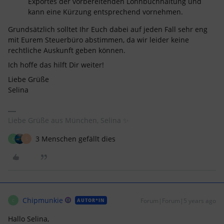
Exportes der vorbereitenden Lohnbuchhaltung und
kann eine Kürzung entsprechend vornehmen.
Grundsätzlich solltet Ihr Euch dabei auf jeden Fall sehr eng
mit Eurem Steuerbüro abstimmen, da wir leider keine
rechtliche Auskunft geben können.
Ich hoffe das hilft Dir weiter!
Liebe Grüße
Selina
Liebe Grüße aus München, Selina ✨
3 Menschen gefällt dies
C
S
Chipmunkie
Forum|Forum|5 years ago
AUTOR*IN
C
Hallo Selina,