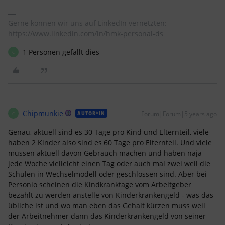
Gerne können wir uns auf LinkedIn vernetzten:
https://www.linkedin.com/in/hmk-personal-ds
1 Personen gefällt dies
C
Chipmunkie
Forum|Forum|5 years ago
AUTOR*IN
C
Genau, aktuell sind es 30 Tage pro Kind und Elternteil, viele
haben 2 Kinder also sind es 60 Tage pro Elternteil. Und viele
müssen aktuell davon Gebrauch machen und haben naja
jede Woche vielleicht einen Tag oder auch mal zwei weil die
Schulen in Wechselmodell oder geschlossen sind. Aber bei
Personio scheinen die Kindkranktage vom Arbeitgeber
bezahlt zu werden anstelle von Kinderkrankengeld - was das
übliche ist und wo man eben das Gehalt kürzen muss weil
der Arbeitnehmer dann das Kinderkrankengeld von seiner