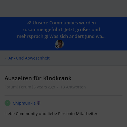
🎉 Unsere Communities wurden
zusammengeführt. Jetzt größer und
mehrsprachig! Was sich ändert (und wa...
An- und Abwesenheit
Auszeiten für Kindkrank
Forum|Forum|5 years ago
13 Antworten
Chipmunkie
C
Liebe Community und liebe Personio-Mitarbeiter,