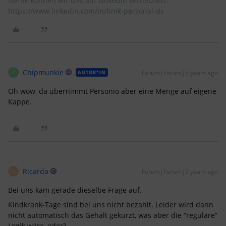
Gerne können wir uns auf LinkedIn vernetzten:
https://www.linkedin.com/in/hmk-personal-ds
Chipmunkie
Forum|Forum|5 years ago
AUTOR*IN
C
Oh wow, da übernimmt Personio aber eine Menge auf eigene
Kappe.
Ricarda
Forum|Forum|2 years ago
R
Bei uns kam gerade dieselbe Frage auf.
Kindkrank-Tage sind bei uns nicht bezahlt. Leider wird dann
nicht automatisch das Gehalt gekürzt, was aber die “reguläre”
Logik wäre, oder?