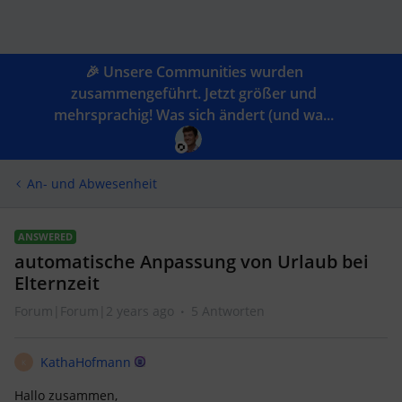
🎉 Unsere Communities wurden
zusammengeführt. Jetzt größer und
mehrsprachig! Was sich ändert (und wa...
An- und Abwesenheit
ANSWERED
automatische Anpassung von Urlaub bei
Elternzeit
Forum|Forum|2 years ago
5 Antworten
KathaHofmann
K
Hallo zusammen,