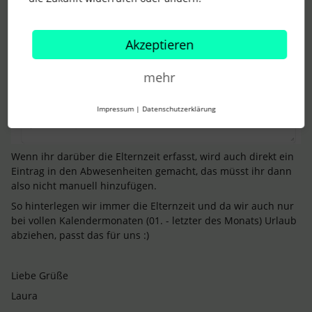
Akzeptieren
mehr
Impressum
|
Datenschutzerklärung
Wenn ihr darüber die Elternzeit erfasst, wird auch direkt ein
Eintrag in den Abwesenheiten gemacht, das müsst ihr dann
also nicht manuell hinzufügen.
So hinterlegen wir immer die Elternzeit und da wir auch nur
bei vollen Kalendermonaten (01. - letzter des Monats) Urlaub
abziehen, passt das für uns :)
Liebe Grüße
Laura