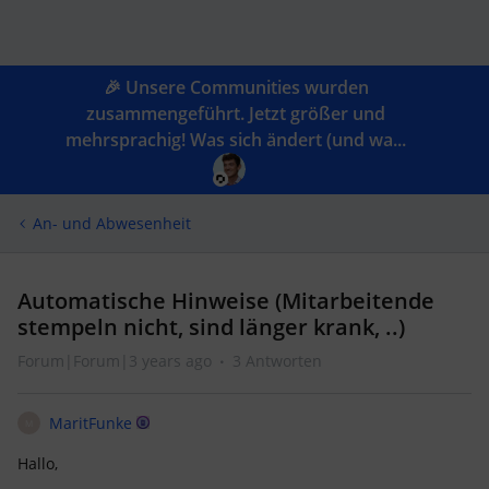
🎉 Unsere Communities wurden
zusammengeführt. Jetzt größer und
mehrsprachig! Was sich ändert (und wa...
An- und Abwesenheit
Automatische Hinweise (Mitarbeitende
stempeln nicht, sind länger krank, ..)
Forum|Forum|3 years ago
3 Antworten
MaritFunke
M
Hallo,