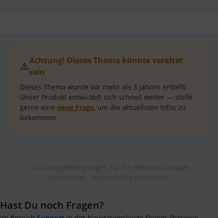
Achtung! Dieses Thema könnte veraltet
⚠️
sein
Dieses Thema wurde vor mehr als
3 Jahren
erstellt.
Unser Produkt entwickelt sich schnell weiter — stelle
gerne eine
neue Frage
, um die aktuellsten Infos zu
bekommen.
Nutzungsbedingungen für die Personio Voyager
Community
Accessibility statement
Hast Du noch Fragen?
Im Bereich
Support
in der Navigationsleiste Deines Personio-