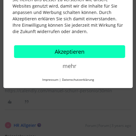
Überstundenlimits).
Websites genutzt wird, damit wir die Inhalte für Sie
anpassen und Werbung schalten können. Durch
Akzeptieren erklären Sie sich damit einverstanden.
@Jana Allgeier
für mein Verständnis: wie würde denn eine
Ihre Einwilligung können Sie jederzeit mit Wirkung für
optimale Lösung dafür für euch aussehen? Geht es um
die Zukunft widerrufen oder ändern.
tägliche/ wöchentliche/ monatliche/ allgemeine Kontostände?
Welche Regeln würdest du denn gerne (für welche
Mitarbeitende) konfigurieren können?
Akzeptieren
mehr
Mein Team unterstützt HR-Manager und Vorgesetzte dabei,
die Einhaltung von Arbeitszeitrichtlinien effizient
sicherzustellen. Wenn ihr mit mir dazu sprechen möchtet,
Impressum
|
Datenschutzerklärung
bucht gerne mit dem Link einen Termin:
https://calendly.com/manuel-schurr-personio/30min
HR Allgeier
Forum|Forum|3 years ago
H