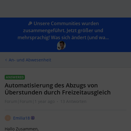
🎉 Unsere Communities wurden
zusammengeführt. Jetzt größer und
mehrsprachig! Was sich ändert (und wa...
An- und Abwesenheit
ANSWERED
Automatisierung des Abzugs von
Überstunden durch Freizeitausgleich
Forum|Forum|1 year ago
13 Antworten
Emilia18
E
Hallo Zusammen,