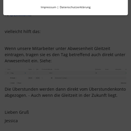
Jessica Busch
Forum|Forum|1 year ago
J
Impressum
|
Datenschutzerklärung
Hi ​
@Emilia18
,
vielleicht hilft das:
Wenn unsere Mitarbeiter unter Abwesenheit Gleitzeit
eintragen, tragen sie es den Tag betreffend auch direkt unter
Anwesenheit ein. Siehe:
Die Überstunden werden dann direkt vom Überstundenkonto
abgezogen. - Auch wenn die Gleitzeit in der Zukunft liegt.
Lieben Gruß
Jessica