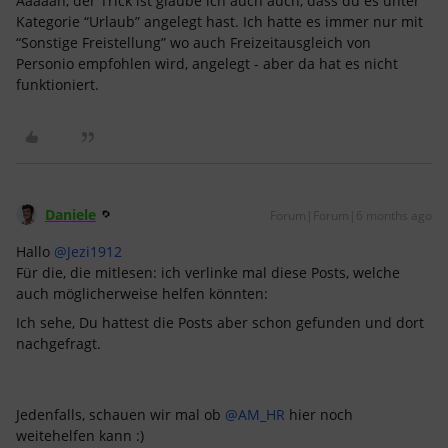
Aaaaah, der Trick ist glaube ich auch auch, dass du es unter
Kategorie “Urlaub” angelegt hast. Ich hatte es immer nur mit
“Sonstige Freistellung” wo auch Freizeitausgleich von
Personio empfohlen wird, angelegt - aber da hat es nicht
funktioniert.
Daniele
Forum|Forum|6 months ago
Hallo ​
@Jezi1912
Für die, die mitlesen: ich verlinke mal diese Posts, welche
auch möglicherweise helfen könnten:
Ich sehe, Du hattest die Posts aber schon gefunden und dort
nachgefragt.
Jedenfalls, schauen wir mal ob ​
@AM_HR
hier noch
weitehelfen kann​ :)