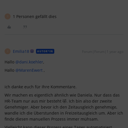
1 Personen gefällt dies
E
Emilia18
Forum|Forum|1 year ago
AUTOR*IN
E
Hallo ​
@dani.koehler
,
Hallo ​
@MarenEwert
,
ich danke euch für Ihre Kommentare.
Wir machen es eigentlich ähnlich wie Daniela. Nur dass das
HR-Team nur aus mir besteht 🤣. Ich bin also der zweite
Genehmiger. Aber bevor ich den Zeitausgleich genehmige,
wandle ich die Überstunden in Freizeitausgleich um. Aber ich
finde diesen manuellen Prozess immer mühsam.
Vielleicht kann dieser Prozess eines Tages automatisiert