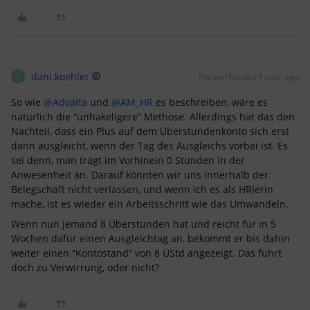
dani.koehler
Forum|Forum|1 year ago
D
So wie ​
@Advaita
und ​
@AM_HR
es beschreiben, wäre es
natürlich die “unhakeligere” Methose. Allerdings hat das den
Nachteil, dass ein Plus auf dem Überstundenkonto sich erst
dann ausgleicht, wenn der Tag des Ausgleichs vorbei ist. Es
sei denn, man trägt im Vorhinein 0 Stunden in der
Anwesenheit an. Darauf könnten wir uns innerhalb der
Belegschaft nicht verlassen, und wenn ich es als HRlerin
mache, ist es wieder ein Arbeitsschritt wie das Umwandeln.
Wenn nun jemand 8 Überstunden hat und reicht für in 5
Wochen dafür einen Ausgleichtag an, bekommt er bis dahin
weiter einen “Kontostand” von 8 ÜStd angezeigt. Das führt
doch zu Verwirrung, oder nicht?