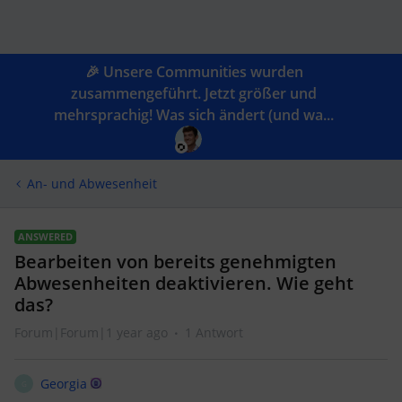
🎉 Unsere Communities wurden
zusammengeführt. Jetzt größer und
mehrsprachig! Was sich ändert (und wa...
An- und Abwesenheit
ANSWERED
Bearbeiten von bereits genehmigten
Abwesenheiten deaktivieren. Wie geht
das?
Forum|Forum|1 year ago
1 Antwort
Georgia
G