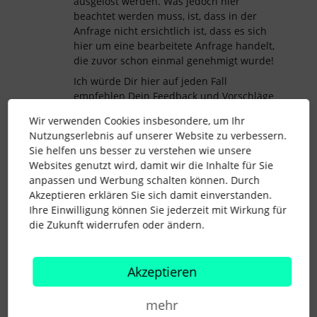
ausgelöst werden. Was jedoch hier
beachtet werden muss, ist, dass in der
Anfrage nicht ersichtlich ist, dass es sich
hier um eine bearbeitete Anfrage handelt,
die zuvor schon einmal genehmigt wurde!
Ich würde Dir hier auf jeden Fall
empfehlen Dein Feedback und Vorschläge
direkt in Deinem Personio-Account über die
Wir verwenden Cookies insbesondere, um Ihr
Funktion
Feedback geben
einzureichen.
Nutzungserlebnis auf unserer Website zu verbessern.
Das Feedback kommt dadurch direkt bei
Sie helfen uns besser zu verstehen wie unsere
den entsprechenden Produktteams an 😊
Websites genutzt wird, damit wir die Inhalte für Sie
Liebe Grüße,
anpassen und Werbung schalten können. Durch
Akzeptieren erklären Sie sich damit einverstanden.
Johanna
Ihre Einwilligung können Sie jederzeit mit Wirkung für
die Zukunft widerrufen oder ändern.
kontingent
absence
Genehmigungen
Akzeptieren
Leave Policy
mehr