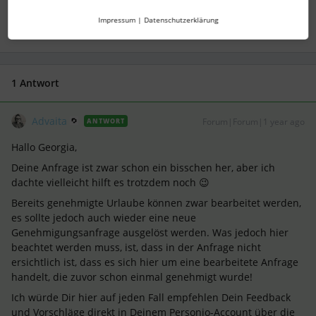
1 Personen gefällt dies
J
Impressum
|
Datenschutzerklärung
1 Antwort
Advaita
Forum|Forum|1 year ago
ANTWORT
Hallo Georgia,
Deine Anfrage ist zwar schon ein bisschen her, aber ich
dachte vielleicht hilft es trotzdem noch 😉
Bereits genehmigte Urlaube können zwar bearbeitet werden,
es sollte jedoch auch wieder eine neue
Genehmigungsanfrage ausgelöst werden. Was jedoch hier
beachtet werden muss, ist, dass in der Anfrage nicht
ersichtlich ist, dass es sich hier um eine bearbeitete Anfrage
handelt, die zuvor schon einmal genehmigt wurde!
Ich würde Dir hier auf jeden Fall empfehlen Dein Feedback
und Vorschläge direkt in Deinem Personio-Account über die