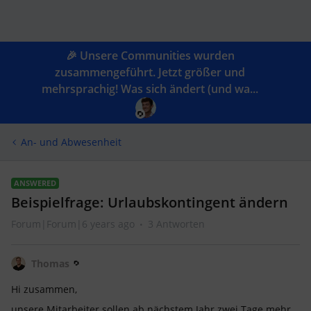
🎉 Unsere Communities wurden
zusammengeführt. Jetzt größer und
mehrsprachig! Was sich ändert (und wa...
An- und Abwesenheit
ANSWERED
Beispielfrage: Urlaubskontingent ändern
Forum|Forum|6 years ago
3 Antworten
Thomas
Hi zusammen,
unsere Mitarbeiter sollen ab nächstem Jahr zwei Tage mehr