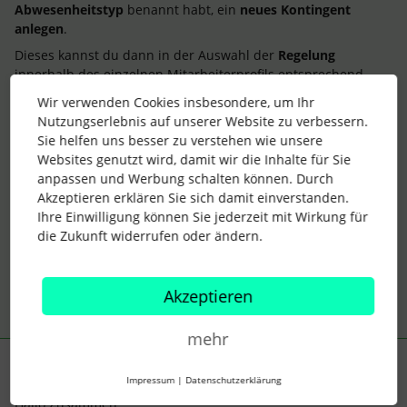
Abwesenheitstyp
benannt habt, ein
neues Kontingent
anlegen
.
Dieses kannst du dann in der Auswahl der
Regelung
innerhalb des einzelnen Mitarbeiterprofils entsprechend
zuweisen.
Wir verwenden Cookies insbesondere, um Ihr
Interessant wäre hier, ob man das gleichzeitig für mehrer
Nutzungserlebnis auf unserer Website zu verbessern.
Mitarbeiter einstellen kann, was natürliche zeitlich wesentlich
Sie helfen uns besser zu verstehen wie unsere
effektiver wäre!
Websites genutzt wird, damit wir die Inhalte für Sie
anpassen und Werbung schalten können. Durch
Beste Grüße
Akzeptieren erklären Sie sich damit einverstanden.
Dana
Ihre Einwilligung können Sie jederzeit mit Wirkung für
die Zukunft widerrufen oder ändern.
3 Menschen gefällt dies
Akzeptieren
mehr
Philipp Blankenfeld
Forum|Forum|6 years ago
Impressum
|
Datenschutzerklärung
Hallo Zusammen,