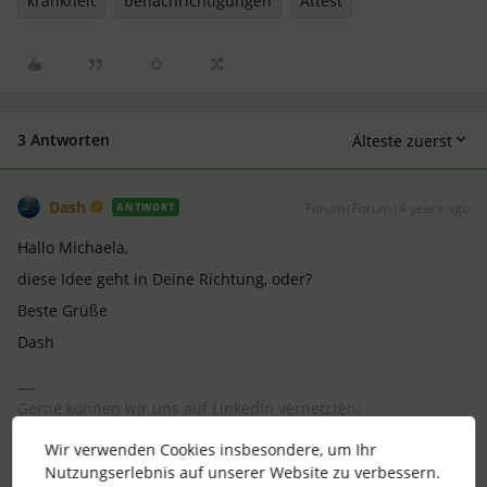
krankheit
benachrichtigungen
Attest
3 Antworten
Älteste zuerst
Dash
Forum|Forum|4 years ago
ANTWORT
Hallo Michaela,
diese Idee geht in Deine Richtung, oder?
Beste Grüße
Dash
Gerne können wir uns auf LinkedIn vernetzten:
https://www.linkedin.com/in/hmk-personal-ds
Wir verwenden Cookies insbesondere, um Ihr
2 Menschen gefällt dies
Nutzungserlebnis auf unserer Website zu verbessern.