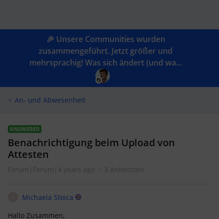
🎉 Unsere Communities wurden
zusammengeführt. Jetzt größer und
mehrsprachig! Was sich ändert (und wa...
An- und Abwesenheit
ANSWERED
Benachrichtigung beim Upload von
Attesten
Forum|Forum|4 years ago
3 Antworten
Michaela Stoica
M
Hallo Zusammen,