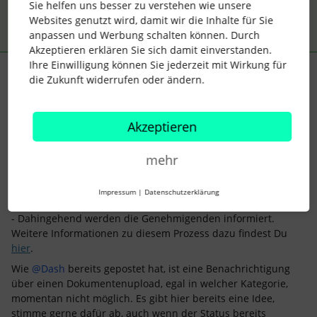
Sie helfen uns besser zu verstehen wie unsere
Websites genutzt wird, damit wir die Inhalte für Sie
anpassen und Werbung schalten können. Durch
Akzeptieren erklären Sie sich damit einverstanden.
Ihre Einwilligung können Sie jederzeit mit Wirkung für
Lena
Forum|Forum|4 years ago
die Zukunft widerrufen oder ändern.
Hallo
@Michaela Stoica
,
Es tut mir Leid, mir ist Deine Frage wohl durchgerutscht, ich
Akzeptieren
dachte sie ist schon ganz beantwortet. :)
mehr
Jein, das Attest durchläuft den selben Genehmigungsprozess
wie die Abwesenheitsart Krankheit, sofern das Attest auch in
der Abwesenheitsübersicht oder über das Dashboard ToDo
Impressum
|
Datenschutzerklärung
hochgeladen wurde.
- Dahingehend werden die Genehmigenden informiert.
Weitere Informationen zu diesem Prozess dazu findest Du
hier
.
Wie
@Dash
bereits gepostet hat, ist eine Benachrichtigung
über einen Dokumentenupload, egal in welcher Kategorie,
momentan nicht möglich. Es gibt hier bereits eine Idee,
stimme gerne dafür ab, auch wenn der Status bereits