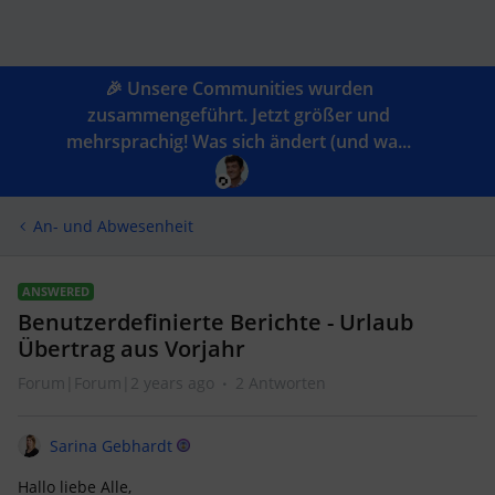
🎉 Unsere Communities wurden
zusammengeführt. Jetzt größer und
mehrsprachig! Was sich ändert (und wa...
An- und Abwesenheit
ANSWERED
Benutzerdefinierte Berichte - Urlaub
Übertrag aus Vorjahr
Forum|Forum|2 years ago
2 Antworten
Sarina Gebhardt
Hallo liebe Alle,