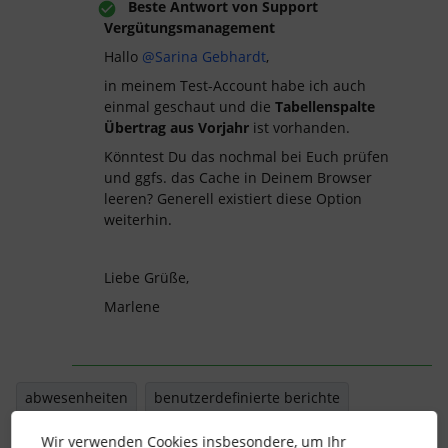
Beste Antwort von
Support
Vergütungsmanagement
Hallo
@Sarina Gebhardt
,
in meinem Test-Account habe ich auch
einmal geschaut und die
Tabellenspalte
Übertrag aus Vorjahr
ist vorhanden.
Könntest Du das nochmal bei Euch prüfen
und ggfs. das Cache in Deinem Browser
leeren? Generell existiert diese Option
weiterhin.
Liebe Grüße,
Marlene
abwesenheiten
benutzerdefinierte berichte
übertrag
berichte
Bericht
Abwesenheit
Wir verwenden Cookies insbesondere, um Ihr