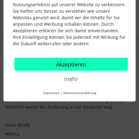
Nutzungserlebnis auf unserer Website zu verbessern.
Sie helfen uns besser zu verstehen wie unsere
1 Personen gefällt dies
S
Websites genutzt wird, damit wir die Inhalte für Sie
anpassen und Werbung schalten können. Durch
Akzeptieren erklären Sie sich damit einverstanden.
Ihre Einwilligung können Sie jederzeit mit Wirkung für
die Zukunft widerrufen oder ändern.
2 Antworten
Älteste zuerst
Akzeptieren
Mell
Forum|Forum|2 years ago
mehr
Hallo Sarina,
ich habe gerade mal bei uns reingeschaut und da gibt es die
Impressum
|
Datenschutzerklärung
Filteroptionen wieder.
Ich hatte bei uns jetzt bei uns für den Zeitraum geschaut.
Vielleicht waren die Änderung ja nur temporär weg.
Liebe Grüße
Melina